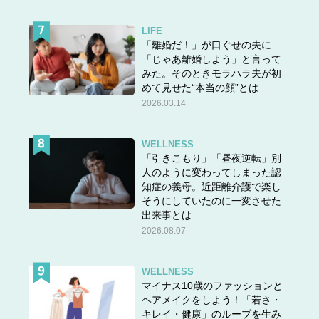
LIFE
「離婚だ！」が口ぐせの夫に
「じゃあ離婚しよう」と言って
みた。そのときモラハラ夫が初
めて見せた“本当の顔”とは
2026.03.14
WELLNESS
「引きこもり」「昼夜逆転」別
人のように変わってしまった認
知症の義母。近距離介護で楽し
そうにしていたのに一変させた
出来事とは
2026.08.07
WELLNESS
マイナス10歳のファッションと
ヘアメイクをしよう！「若さ・
キレイ・健康」のループを生み