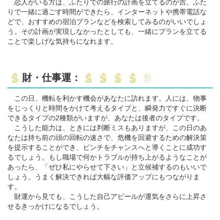
恋人がいる方は、ふたりでの旅行の計画を立てるのが吉。ふた
りで一緒に過ごす時間ができたら、インターネットや携帯電話な
どで、おすすめの宿泊プランなどを検索してみるのがいいでしょ
う。その計画が実現しなかったとしても、一緒にプランを立てる
ことで楽しげな気持ちになれます。
財・仕事運：
この日、機転を利かす機会があなたに訪れます。人には、物事
をじっくりと時間をかけて考えるタイプと、瞬発力ですぐに決断
できるタイプの2種類がいますが、あなたは後者のタイプです。
こうした能力は、ときには判断ミスもありますが、この日のあ
なたは持ち前の頭の回転の速さで、危機を回避するための解決策
を提示することができ、ピンチをチャンスへと導くことに成功す
るでしょう。もし職場で何かトラブルが持ち上がるようなことが
あったら、「ぜひ私にやらせて下さい」と立候補するのもいいで
しょう。うまく解決できれば大幅な評価アップにもつながりま
す。
財運から見ても、こうした自己アピールが運気をさらに上昇さ
せるきっかけになるでしょう。