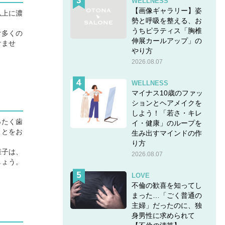
WELLNESS
【画像ギャラリー】姿
以上に濃
勢と呼吸を整える、お
うちピラティス「胸椎
け多くの
伸展カールアップ」の
けませ
やり方
2026.08.07
WELLNESS
マイナス10歳のファッ
ションとヘアメイクを
しよう！「若さ・キレ
ったく歯
イ・健康」のループを
ことをお
生み出すマインドの作
り方
様子は、
2026.08.07
しょう。
LOVE
不倫の歓喜を知ってし
まった…「ごく普通の
主婦」だったのに、独
身男性に求められて