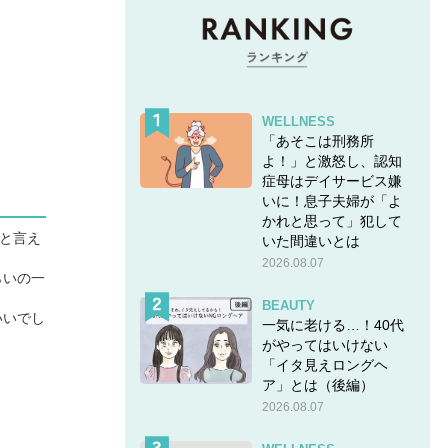
WELLNESS
「あそこは刑務所
よ！」と激怒し、認知
症母はデイサービス嫌
いに！息子夫婦が「よ
かれと思って」犯して
と言え
いた間違いとは
2026.08.07
らいの一
BEAUTY
いいでし
一気に老ける…！40代
がやってはいけない
「イタ見えロングヘ
ア」とは（後編）
2026.08.07