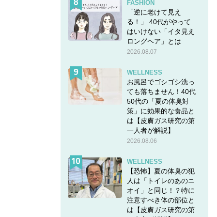
FASHION
「逆に老けて見え
る！」 40代がやって
はいけない「イタ見え
ロングヘア」とは
2026.08.07
WELLNESS
お風呂でゴシゴシ洗っ
ても落ちません！40代
50代の「夏の体臭対
策」に効果的な食品と
は【皮膚ガス研究の第
一人者が解説】
2026.08.06
WELLNESS
【恐怖】夏の体臭の犯
人は「トイレのあのニ
オイ」と同じ！？特に
注意すべき体の部位と
は【皮膚ガス研究の第