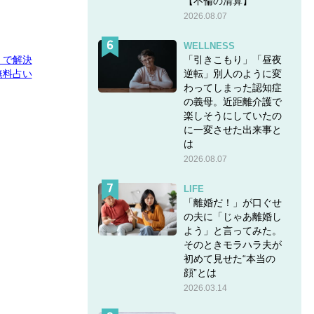
【不倫の清算】
2026.08.07
WELLNESS
「引きこもり」「昼夜
E」で解決
逆転」別人のように変
無料占い
わってしまった認知症
の義母。近距離介護で
楽しそうにしていたの
に一変させた出来事と
は
2026.08.07
LIFE
「離婚だ！」が口ぐせ
の夫に「じゃあ離婚し
よう」と言ってみた。
そのときモラハラ夫が
初めて見せた“本当の
顔”とは
2026.03.14