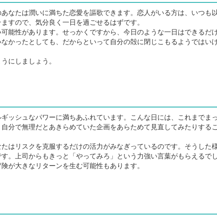
あなたは潤いに満ちた恋愛を謳歌できます。恋人がいる方は、いつも
テますので、気分良く一日を過ごせるはずです。
可能性があります。せっかくですから、今日のような一日はできるだ
いなかったとしても、だからといって自分の殻に閉じこもるようではい
うにしましょう。
ギッシュなパワーに満ちあふれています。こんな日には、これまでま
、自分で無理だとあきらめていた企画をあらためて見直してみたりする
たはリスクを克服するだけの活力がみなぎっているのです。そうした
です。上司からもきっと「やってみろ」という力強い言葉がもらえるで
険が大きなリターンを生む可能性もあります。