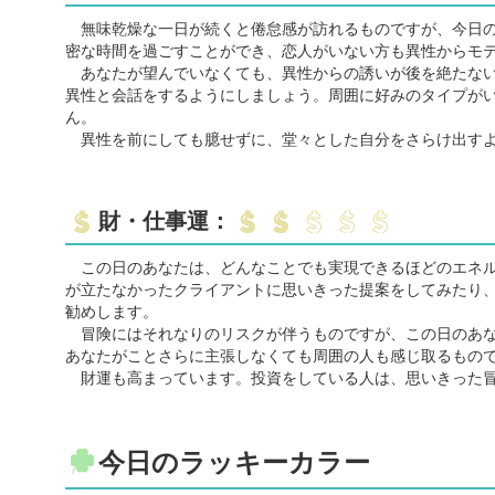
無味乾燥な一日が続くと倦怠感が訪れるものですが、今日の
密な時間を過ごすことができ、恋人がいない方も異性からモ
あなたが望んでいなくても、異性からの誘いが後を絶たない
異性と会話をするようにしましょう。周囲に好みのタイプが
ん。
異性を前にしても臆せずに、堂々とした自分をさらけ出すよ
財・仕事運：
この日のあなたは、どんなことでも実現できるほどのエネル
が立たなかったクライアントに思いきった提案をしてみたり
勧めします。
冒険にはそれなりのリスクが伴うものですが、この日のあな
あなたがことさらに主張しなくても周囲の人も感じ取るもの
財運も高まっています。投資をしている人は、思いきった冒
今日のラッキーカラー