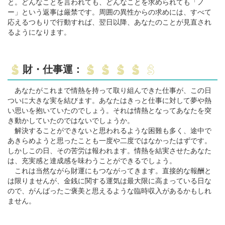
と。どんなことを言われても、どんなことを求められても「ノ
ー」という返事は厳禁です。周囲の異性からの求めには、すべて
応えるつもりで行動すれば、翌日以降、あなたのことが見直され
るようになります。
財・仕事運：
あなたがこれまで情熱を持って取り組んできた仕事が、この日
ついに大きな実を結びます。あなたはきっと仕事に対して夢や熱
い思いを抱いていたのでしょう。それは情熱となってあなたを突
き動かしていたのではないでしょうか。
解決することができないと思われるような困難も多く、途中で
あきらめようと思ったことも一度や二度ではなかったはずです。
しかしこの日、その苦労は報われます。情熱を結実させたあなた
は、充実感と達成感を味わうことができるでしょう。
これは当然ながら財運にもつながってきます。直接的な報酬と
は限りませんが、金銭に関する運気は最大限に高まっている日な
ので、がんばったご褒美と思えるような臨時収入があるかもしれ
ません。