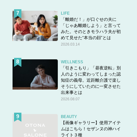
LIFE
「離婚だ！」が口ぐせの夫に
「じゃあ離婚しよう」と言って
みた。そのときモラハラ夫が初
めて見せた“本当の顔”とは
2026.03.14
WELLNESS
「引きこもり」「昼夜逆転」別
人のように変わってしまった認
知症の義母。近距離介護で楽し
そうにしていたのに一変させた
出来事とは
2026.08.07
BEAUTY
【画像ギャラリー】使用アイテ
ムはこちら！セザンヌの神ハイ
ライト３種