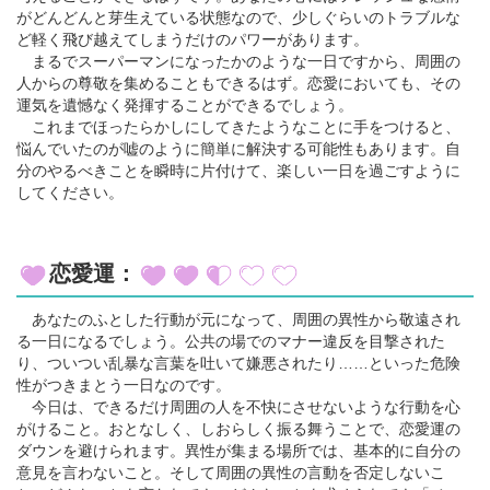
がどんどんと芽生えている状態なので、少しぐらいのトラブルな
ど軽く飛び越えてしまうだけのパワーがあります。
まるでスーパーマンになったかのような一日ですから、周囲の
人からの尊敬を集めることもできるはず。恋愛においても、その
運気を遺憾なく発揮することができるでしょう。
これまでほったらかしにしてきたようなことに手をつけると、
悩んでいたのが嘘のように簡単に解決する可能性もあります。自
分のやるべきことを瞬時に片付けて、楽しい一日を過ごすように
してください。
恋愛運：
あなたのふとした行動が元になって、周囲の異性から敬遠され
る一日になるでしょう。公共の場でのマナー違反を目撃された
り、ついつい乱暴な言葉を吐いて嫌悪されたり……といった危険
性がつきまとう一日なのです。
今日は、できるだけ周囲の人を不快にさせないような行動を心
がけること。おとなしく、しおらしく振る舞うことで、恋愛運の
ダウンを避けられます。異性が集まる場所では、基本的に自分の
意見を言わないこと。そして周囲の異性の言動を否定しないこ