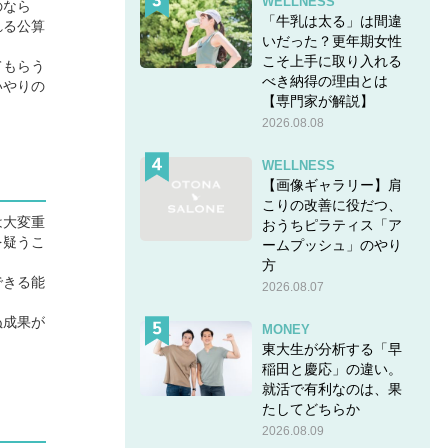
WELLNESS
のなら
「牛乳は太る」は間違
れる公算
いだった？更年期女性
こそ上手に取り入れる
てもらう
べき納得の理由とは
いやりの
【専門家が解説】
2026.08.08
WELLNESS
【画像ギャラリー】肩
こりの改善に役だつ、
は大変重
おうちピラティス「ア
を疑うこ
ームプッシュ」のやり
方
できる能
2026.08.07
ぬ成果が
MONEY
東大生が分析する「早
稲田と慶応」の違い。
就活で有利なのは、果
たしてどちらか
2026.08.09