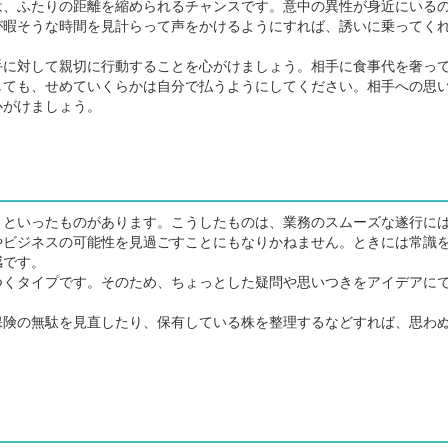
、ふたりの距離を縮められるチャンスです。意中の異性が身近にいる
が暇そうな時間を見計らって声をかけるようにすれば、誘いに乗ってく
に対して親切に行動することを心がけましょう。相手に食事代を奢っ
しても、せめていくらかは自分で払うようにしてください。相手への思
心がけましょう。
といったものがあります。こうしたものは、業務のスムーズな遂行に
やビジネスの可能性を見過ごすことにもなりかねません。ときには常識
感です。
くタイプです。そのため、ちょっとした疑問や思いつきをアイデアに
険の無駄を見直したり、保有している株を整理するなどすれば、思わ