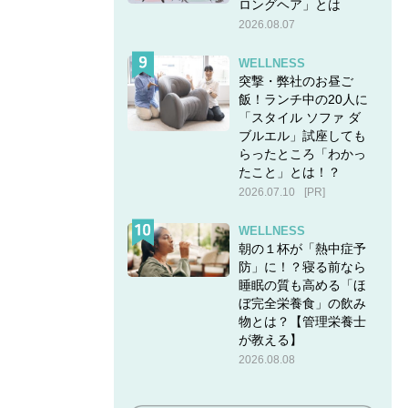
ロングヘア」とは
2026.08.07
WELLNESS
突撃・弊社のお昼ご
飯！ランチ中の20人に
「スタイル ソファ ダ
ブルエル」試座しても
らったところ「わかっ
たこと」とは！？
2026.07.10
[PR]
WELLNESS
朝の１杯が「熱中症予
防」に！？寝る前なら
睡眠の質も高める「ほ
ぼ完全栄養食」の飲み
物とは？【管理栄養士
が教える】
2026.08.08