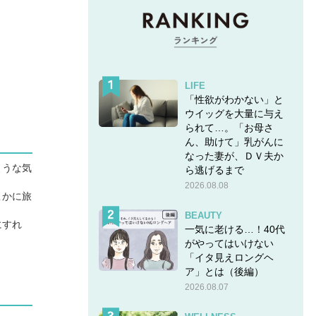
LIFE
「性欲がわかない」と
ウイッグを大量に与え
られて…。「お母さ
ん、助けて」乳がんに
なった妻が、ＤＶ夫か
ような気
ら逃げるまで
2026.08.08
こかに旅
BEAUTY
にすれ
一気に老ける…！40代
がやってはいけない
「イタ見えロングヘ
ア」とは（後編）
2026.08.07