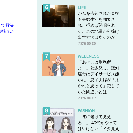
LIFE
がんを告知された直後
も夫婦生活を強要さ
れ、拒めば怒鳴られ
E」で解決
る。この地獄から抜け
無料占い
出す方法はあるのか
2026.08.08
WELLNESS
「あそこは刑務所
よ！」と激怒し、認知
症母はデイサービス嫌
いに！息子夫婦が「よ
かれと思って」犯して
いた間違いとは
2026.08.07
FASHION
「逆に老けて見え
る！」 40代がやって
はいけない「イタ見え