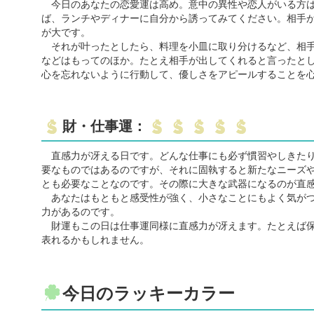
今日のあなたの恋愛運は高め。意中の異性や恋人がいる方は
ば、ランチやディナーに自分から誘ってみてください。相手
が大です。
それが叶ったとしたら、料理を小皿に取り分けるなど、相手
などはもってのほか。たとえ相手が出してくれると言ったと
心を忘れないように行動して、優しさをアピールすることを
財・仕事運：
直感力が冴える日です。どんな仕事にも必ず慣習やしきたり
要なものではあるのですが、それに固執すると新たなニーズ
とも必要なことなのです。その際に大きな武器になるのが直
あなたはもともと感受性が強く、小さなことにもよく気がつ
力があるのです。
財運もこの日は仕事運同様に直感力が冴えます。たとえば保
表れるかもしれません。
今日のラッキーカラー