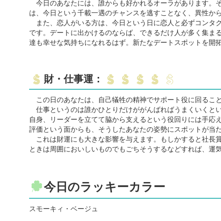
今日のあなたには、誰からも好かれるオーラがあります。そ
は、今日という千載一遇のチャンスを逃すことなく、異性か
また、恋人がいる方は、今日という日に恋人と必ずコンタク
です。デートに出かけるのならば、できるだけ人が多く集ま
達も幸せな気持ちになれるはず。新たなデートスポットを開
財・仕事運：
この日のあなたは、自己犠牲の精神でサポート役に回ること
仕事というのは誰かひとりだけががんばればうまくいくとい
自身、リーダーを立てて脇から支えるという役回りには手応
評価という面からも、そうしたあなたの姿勢にスポットが当
これは財運にも大きな影響を与えます。もしかすると社長賞
ときは周囲においしいものでもごちそうするなどすれば、運
今日のラッキーカラー
スモーキィ・ベージュ