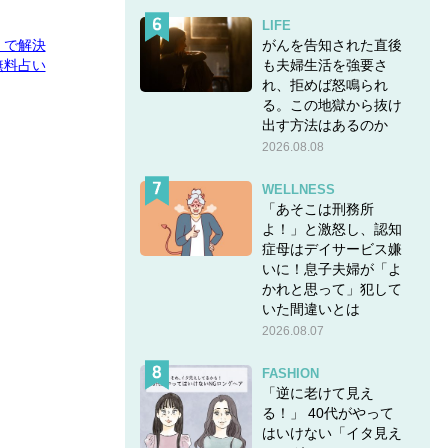
LIFE
がんを告知された直後
E」で解決
も夫婦生活を強要さ
無料占い
れ、拒めば怒鳴られ
る。この地獄から抜け
出す方法はあるのか
2026.08.08
WELLNESS
「あそこは刑務所
よ！」と激怒し、認知
症母はデイサービス嫌
いに！息子夫婦が「よ
かれと思って」犯して
いた間違いとは
2026.08.07
FASHION
「逆に老けて見え
る！」 40代がやって
はいけない「イタ見え