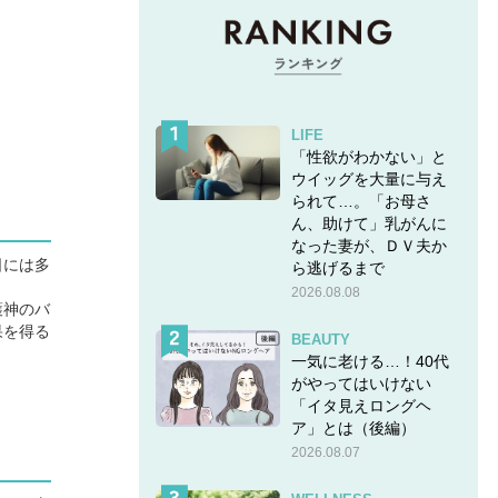
LIFE
「性欲がわかない」と
ウイッグを大量に与え
られて…。「お母さ
ん、助けて」乳がんに
なった妻が、ＤＶ夫か
日には多
ら逃げるまで
2026.08.08
護神のバ
果を得る
BEAUTY
一気に老ける…！40代
がやってはいけない
「イタ見えロングヘ
ア」とは（後編）
2026.08.07