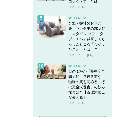
ロングヘア」とは
2026.08.07
WELLNESS
突撃・弊社のお昼ご
飯！ランチ中の20人に
「スタイル ソファ ダ
ブルエル」試座しても
らったところ「わかっ
たこと」とは！？
2026.07.10
[PR]
WELLNESS
朝の１杯が「熱中症予
防」に！？寝る前なら
睡眠の質も高める「ほ
ぼ完全栄養食」の飲み
物とは？【管理栄養士
が教える】
2026.08.08