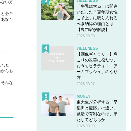
WELLNESS
いない方
「牛乳は太る」は間違
いだった？更年期女性
こと必至
こそ上手に取り入れる
、あなた
べき納得の理由とは
【専門家が解説】
2026.08.08
WELLNESS
【画像ギャラリー】肩
こりの改善に役だつ、
あなた
おうちピラティス「ア
面からも
ームプッシュ」のやり
方
。そんな
2026.08.07
MONEY
東大生が分析する「早
稲田と慶応」の違い。
就活で有利なのは、果
たしてどちらか
2026.08.09