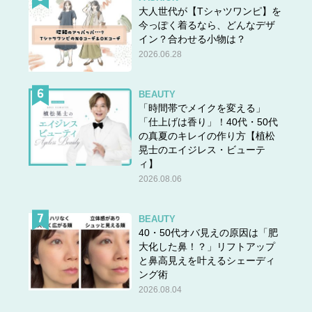
大人世代が【Tシャツワンピ】を
今っぽく着るなら、どんなデザ
イン？合わせる小物は？
2026.06.28
BEAUTY
「時間帯でメイクを変える」
「仕上げは香り」！40代・50代
の真夏のキレイの作り方【植松
晃士のエイジレス・ビューテ
ィ】
2026.08.06
中島美鈴
(著)
あらいぴろよ
(イラスト) 主婦の友社・刊
BEAUTY
40・50代オバ見えの原因は「肥
大化した鼻！？」リフトアップ
と鼻高見えを叶えるシェーディ
ング術
2026.08.04