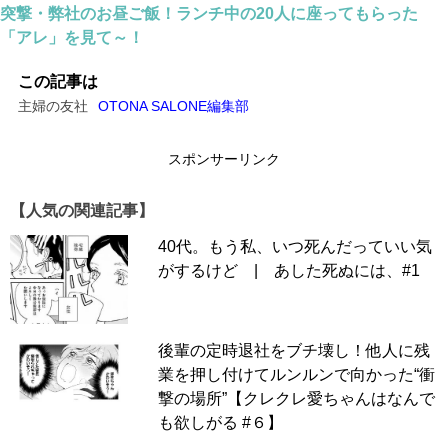
＊
第1話から読む
＊
突撃・弊社のお昼ご飯！ランチ中の20人に座ってもらった
スポンサーリンク
「アレ」を見て～！
この記事は
主婦の友社
OTONA SALONE編集部
スポンサーリンク
【人気の関連記事】
40代。もう私、いつ死んだっていい気
がするけど | あした死ぬには、#1
後輩の定時退社をブチ壊し！他人に残
業を押し付けてルンルンで向かった“衝
撃の場所”【クレクレ愛ちゃんはなんで
も欲しがる #６】