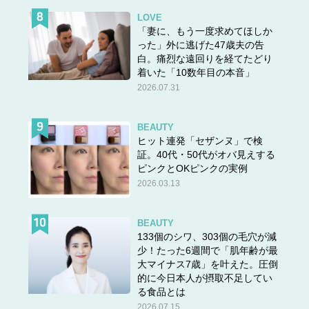
LOVE
「妻に、もう一度求めてほしか
った」外に逃げた47歳夫の告
白。痛烈な遠回りを経てたどり
着いた「10数年目の本音」
2026.07.31
BEAUTY
ヒット連発「セザンヌ」で検
証。40代・50代がオバ見えする
ピンクとOKピンクの実例
2026.03.13
BEAUTY
133個のシワ、303個の毛穴が減
少！たった6週間で「肌年齢が最
大マイナス7歳」を叶えた。圧倒
的に今日本人が摂取不足してい
る食品とは
2026.07.15