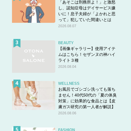
「あそこは刑務所よ！」と激怒
し、認知症母はデイサービス嫌
いに！息子夫婦が「よかれと思
＞＞
次のページ：子育ては臨機応変に。うまくいか
って」犯していた間違いとは
なくても、またやりなおせばいい！
2026.08.07
＜＜
前の話
マンガでわかる 精神論はもういいので怒らなくても子育
BEAUTY
てがラクになる「しくみ」教えてください
【画像ギャラリー】使用アイテ
ムはこちら！セザンヌの神ハイ
中島美鈴
(著)
あらいぴろよ
(イラスト) 主婦の友社・
ライト３種
刊 1,430円（税込）
2026.08.04
WELLNESS
お風呂でゴシゴシ洗っても落ち
ません！40代50代の「夏の体臭
対策」に効果的な食品とは【皮
膚ガス研究の第一人者が解説】
2026.08.06
FASHION