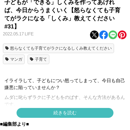
子どもが「できる」しくみを作ってあげれ
ば、今日からうまくいく【怒らなくても子育
てがラクになる「しくみ」教えてください
#31】
2022.05.17
LIFE
怒らなくても子育てがラクになるしくみ教えてください
マンガ
子育て
イライラして、子どもについ怒ってしまって、今日も自己
嫌悪に陥っていませんか？
ムダに叱らずラクに子どもをのばす、そんな方法があるん
です。
続きを読む
認知行動療法に基づいた子育てのノウハウで子育て神話か
ら解放されましょう。
■編集部より■