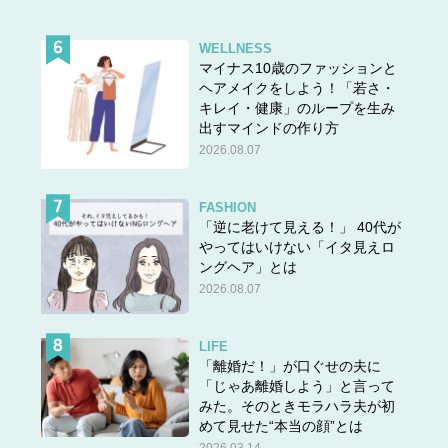
WELLNESS
マイナス10歳のファッションと
ヘアメイクをしよう！「若さ・
キレイ・健康」のループを生み
出すマインドの作り方
2026.08.07
FASHION
「逆に老けて見える！」 40代が
やってはいけない「イタ見えロ
ングヘア」とは
2026.08.07
LIFE
「離婚だ！」が口ぐせの夫に
「じゃあ離婚しよう」と言って
みた。そのときモラハラ夫が初
めて見せた“本当の顔”とは