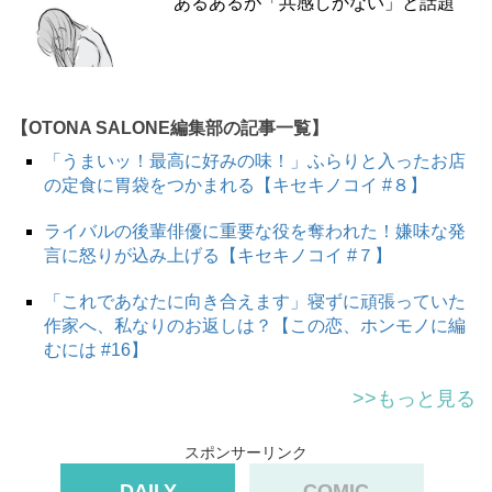
あるあるが「共感しかない」と話題
【OTONA SALONE編集部の記事一覧】
「うまいッ！最高に好みの味！」ふらりと入ったお店
の定食に胃袋をつかまれる【キセキノコイ #８】
ライバルの後輩俳優に重要な役を奪われた！嫌味な発
言に怒りが込み上げる【キセキノコイ #７】
「これであなたに向き合えます」寝ずに頑張っていた
作家へ、私なりのお返しは？【この恋、ホンモノに編
むには #16】
>>もっと見る
スポンサーリンク
DAILY
COMIC