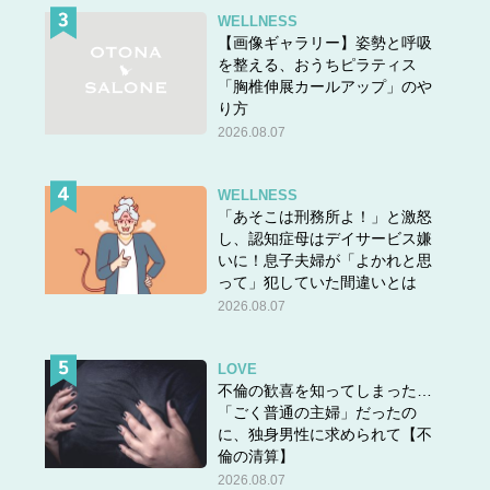
WELLNESS
【画像ギャラリー】姿勢と呼吸
を整える、おうちピラティス
「胸椎伸展カールアップ」のや
り方
2026.08.07
WELLNESS
「あそこは刑務所よ！」と激怒
し、認知症母はデイサービス嫌
いに！息子夫婦が「よかれと思
って」犯していた間違いとは
2026.08.07
LOVE
不倫の歓喜を知ってしまった…
「ごく普通の主婦」だったの
に、独身男性に求められて【不
倫の清算】
2026.08.07