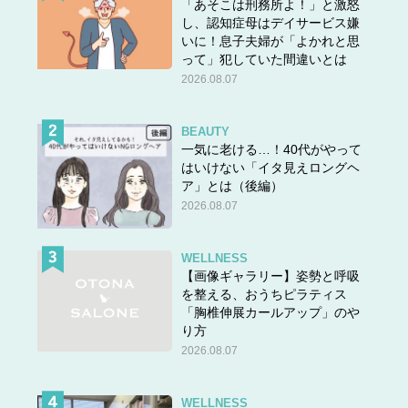
「あそこは刑務所よ！」と激怒
し、認知症母はデイサービス嫌
いに！息子夫婦が「よかれと思
って」犯していた間違いとは
2026.08.07
BEAUTY
一気に老ける…！40代がやって
はいけない「イタ見えロングヘ
ア」とは（後編）
2026.08.07
WELLNESS
【画像ギャラリー】姿勢と呼吸
を整える、おうちピラティス
「胸椎伸展カールアップ」のや
り方
2026.08.07
WELLNESS