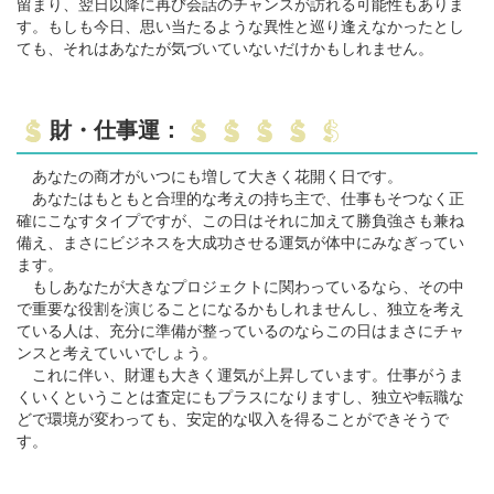
留まり、翌日以降に再び会話のチャンスが訪れる可能性もありま
す。もしも今日、思い当たるような異性と巡り逢えなかったとし
ても、それはあなたが気づいていないだけかもしれません。
財・仕事運：
あなたの商才がいつにも増して大きく花開く日です。
あなたはもともと合理的な考えの持ち主で、仕事もそつなく正
確にこなすタイプですが、この日はそれに加えて勝負強さも兼ね
備え、まさにビジネスを大成功させる運気が体中にみなぎってい
ます。
もしあなたが大きなプロジェクトに関わっているなら、その中
で重要な役割を演じることになるかもしれませんし、独立を考え
ている人は、充分に準備が整っているのならこの日はまさにチャ
ンスと考えていいでしょう。
これに伴い、財運も大きく運気が上昇しています。仕事がうま
くいくということは査定にもプラスになりますし、独立や転職な
どで環境が変わっても、安定的な収入を得ることができそうで
す。