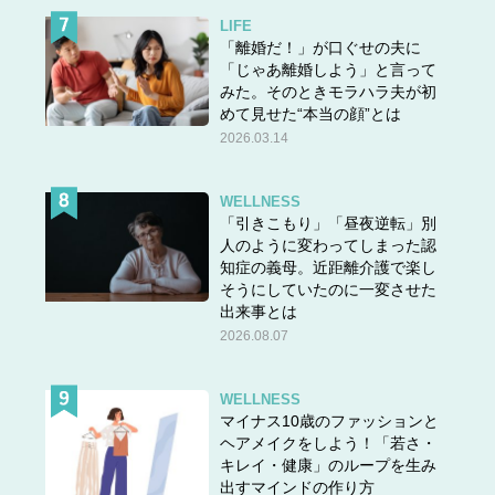
LIFE
「離婚だ！」が口ぐせの夫に
「じゃあ離婚しよう」と言って
みた。そのときモラハラ夫が初
めて見せた“本当の顔”とは
2026.03.14
WELLNESS
「引きこもり」「昼夜逆転」別
人のように変わってしまった認
知症の義母。近距離介護で楽し
そうにしていたのに一変させた
出来事とは
2026.08.07
WELLNESS
マイナス10歳のファッションと
ヘアメイクをしよう！「若さ・
キレイ・健康」のループを生み
出すマインドの作り方