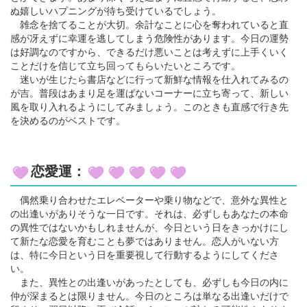
ぬ嬉しいハプニングが待ち受けているでしょう。
雑念を捨てることが大切。余計なことに心を奪われていると直
感が冴えずに幸運を逃してしまう危険性があります。今日の運勢
は好調なのですから、できるだけ悪いことは考えずに上手くいく
ことだけを信じて立ち回ってもらいたいところです。
迷いが生じたら書店などに行って新鮮な情報を仕入れてみるの
が吉。普段はあまり足を運ばないコーナーに立ち寄って、新しい
風を取り入れるようにしてみましょう。このときも直感で行き先
を決めるのがベストです。
恋愛運：
偶然乗り合わせたエレベーターや乗り物などで、意外な異性と
の出逢いがありそうな一日です。それは、必ずしもあなたの本命
の異性ではないかもしれませんが、今日という日をきっかけにし
て新たな恋愛を育むことも夢ではありません。恋人がいない方
は、特に今日という日を重要視して行動するようにしてくださ
い。
また、異性との出逢いがあったとしても、必ずしも今日の内に
仲が深まるとは限りません。今日のところは単なる出逢いだけで