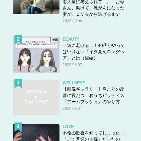
を大量に与えられて…。「お母
さん、助けて」乳がんになった
妻が、ＤＶ夫から逃げるまで
2026.08.08
BEAUTY
一気に老ける…！40代がやって
はいけない「イタ見えロングヘ
ア」とは（後編）
2026.08.07
WELLNESS
【画像ギャラリー】肩こりの改
善に役だつ、おうちピラティス
「アームプッシュ」のやり方
2026.08.07
LOVE
不倫の歓喜を知ってしまった…
「ごく普通の主婦」だったの