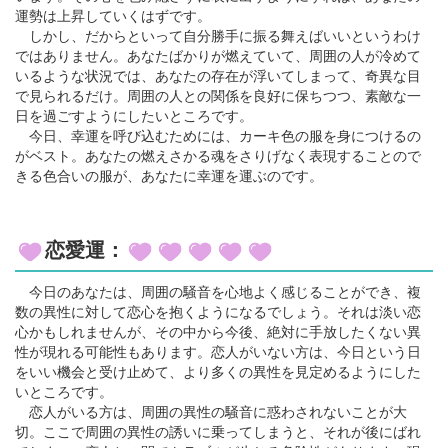
運勢は上昇していくはずです。
しかし、だからといって自分勝手に振る舞えばいいというわけ
ではありません。あなたばかりが燃えていて、周囲の人が冷めて
いるような状況では、あなたの存在が浮いてしまって、奇異な目
で見られるだけ。周囲の人との関係を良好に保ちつつ、素敵な一
日を過ごすようにしたいところです。
今日、幸運を呼び込むためには、カーキ色の服を身につけるの
がベスト。あなたの燃えさかる魂をさりげなく表現することので
きる色合いの服が、あなたに幸運を運ぶのです。
恋愛運：
今日のあなたは、周囲の騒音を心地よく感じることができ、複
数の異性に対して恋心を抱くようになるでしょう。それは淡い恋
心かもしれませんが、その中から今後、絶対に手放したくない異
性が現れる可能性もあります。恋人がいない方は、今日という日
をいい機会と受け止めて、より多くの異性を見定めるようにした
いところです。
恋人がいる方は、周囲の異性の騒音に惑わされないことが大
切。ここで周囲の異性の誘いに乗ってしまうと、それが後にばれ