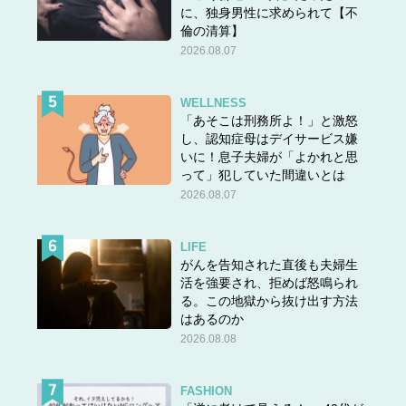
に、独身男性に求められて【不
倫の清算】
2026.08.07
WELLNESS
「あそこは刑務所よ！」と激怒
し、認知症母はデイサービス嫌
いに！息子夫婦が「よかれと思
って」犯していた間違いとは
2026.08.07
LIFE
がんを告知された直後も夫婦生
活を強要され、拒めば怒鳴られ
る。この地獄から抜け出す方法
はあるのか
2026.08.08
FASHION