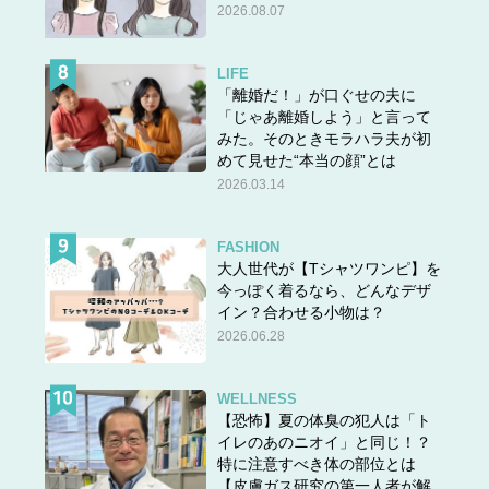
2026.08.07
LIFE
「離婚だ！」が口ぐせの夫に
「じゃあ離婚しよう」と言って
みた。そのときモラハラ夫が初
めて見せた“本当の顔”とは
2026.03.14
FASHION
大人世代が【Tシャツワンピ】を
今っぽく着るなら、どんなデザ
イン？合わせる小物は？
2026.06.28
WELLNESS
【恐怖】夏の体臭の犯人は「ト
イレのあのニオイ」と同じ！？
特に注意すべき体の部位とは
【皮膚ガス研究の第一人者が解