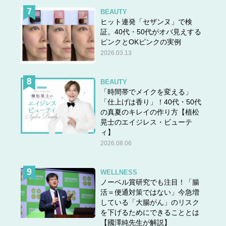
BEAUTY
ヒット連発「セザンヌ」で検
証。40代・50代がオバ見えする
ピンクとOKピンクの実例
2026.03.13
BEAUTY
「時間帯でメイクを変える」
「仕上げは香り」！40代・50代
の真夏のキレイの作り方【植松
晃士のエイジレス・ビューテ
ィ】
2026.08.06
WELLNESS
ノーベル賞研究でも注目！「腸
活＝便通対策ではない」今急増
している「大腸がん」のリスク
を下げるためにできることとは
【國澤純先生が解説】