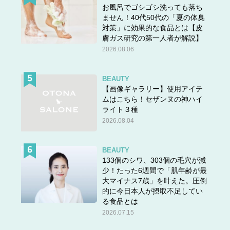
お風呂でゴシゴシ洗っても落ち
ません！40代50代の「夏の体臭
対策」に効果的な食品とは【皮
膚ガス研究の第一人者が解説】
2026.08.06
BEAUTY
【画像ギャラリー】使用アイテ
ムはこちら！セザンヌの神ハイ
ライト３種
2026.08.04
BEAUTY
133個のシワ、303個の毛穴が減
少！たった6週間で「肌年齢が最
大マイナス7歳」を叶えた。圧倒
的に今日本人が摂取不足してい
る食品とは
2026.07.15