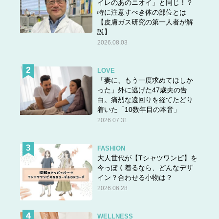
イレのあのニオイ」と同じ！？
特に注意すべき体の部位とは
【皮膚ガス研究の第一人者が解
説】
2026.08.03
LOVE
「妻に、もう一度求めてほしか
った」外に逃げた47歳夫の告
白。痛烈な遠回りを経てたどり
着いた「10数年目の本音」
2026.07.31
FASHION
大人世代が【Tシャツワンピ】を
今っぽく着るなら、どんなデザ
イン？合わせる小物は？
2026.06.28
WELLNESS