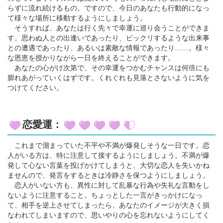
らずに流れ続けるもの。ですので、今日のあなたも行動的になっ
て様々な場所に移動するようにしましょう。
そうすれば、あなたは行く先々で幸運に巡り会うことができま
す。思わぬ人との出逢いであったり、ビックリするような出来事
との遭遇であったり、あるいは素敵な情報であったり……。様々
な恩恵を授かりながら一日を終えることができます。
あなたの心がけ次第で、その幸運をつかむチャンスは何倍にも
膨れあがっていくはずです。くれぐれも見落とさないように気を
つけてください。
恋愛運：
これまで溜まっていた不平や不満が爆発しそうな一日です。恋
人がいる方は、特に注意して接するようにしましょう。不満が爆
発して心ない言葉を投げかけてしまうと、大切な恋人を失いかね
ませんので、発言をするときは冷静さを保つようにしましょう。
恋人がいない方も、異性に対して乱暴な行為や失礼な言動をし
ないように注意すること。ちょっとした一言がきっかけになっ
て、相手を逆上させてしまったら、あなたのイメージが大きく損
なわれてしまいますので、思いやりの心を忘れないようにしてく