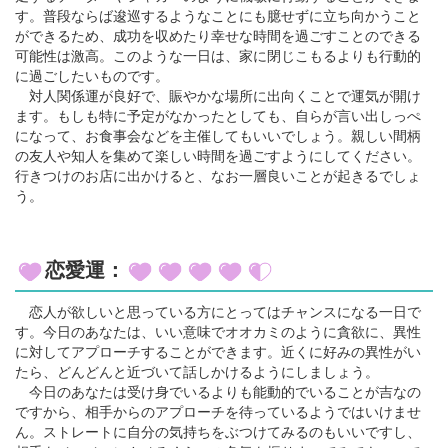
す。普段ならば逡巡するようなことにも臆せずに立ち向かうこと
ができるため、成功を収めたり幸せな時間を過ごすことのできる
可能性は激高。このような一日は、家に閉じこもるよりも行動的
に過ごしたいものです。
対人関係運が良好で、賑やかな場所に出向くことで運気が開け
ます。もしも特に予定がなかったとしても、自らが言い出しっぺ
になって、お食事会などを主催してもいいでしょう。親しい間柄
の友人や知人を集めて楽しい時間を過ごすようにしてください。
行きつけのお店に出かけると、なお一層良いことが起きるでしょ
う。
恋愛運：
恋人が欲しいと思っている方にとってはチャンスになる一日で
す。今日のあなたは、いい意味でオオカミのように貪欲に、異性
に対してアプローチすることができます。近くに好みの異性がい
たら、どんどんと近づいて話しかけるようにしましょう。
今日のあなたは受け身でいるよりも能動的でいることが吉なの
ですから、相手からのアプローチを待っているようではいけませ
ん。ストレートに自分の気持ちをぶつけてみるのもいいですし、