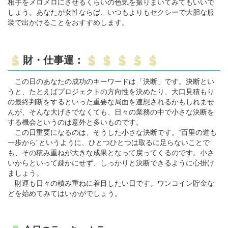
相手をメロメロにさせるくらいの色気を振りまいてみてもいいで
しょう。あなたが女性ならば、いつもよりもセクシーで大胆な服
装で出かけることをおすすめします。
財・仕事運：
この日のあなたの成功のキーワードは「決断」です。決断とい
うと、たとえばプロジェクトの方向性を決めたり、大口見積もり
の最終判断をするといった重要な局面を連想されるかもしれませ
んが、そんな大げさでなくても、日々の業務の中で小さな決断を
する機会というのは意外と多いものです。
この日重要になるのは、そうした小さな決断です。“百里の道も
一歩から”というように、ひとつひとつは取るに足らないことで
も、その積み重ねが大きな成果となって戻ってくるのです。小さ
いからといって疎かにせず、しっかりと決断できるように心掛け
ましょう。
財運も日々の積み重ねに着目したい日です。ワンコイン貯金な
どを始めてみてはいかがでしょう。