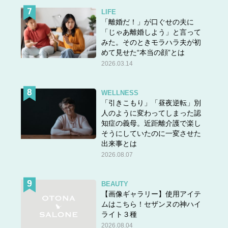
LIFE
「離婚だ！」が口ぐせの夫に
「じゃあ離婚しよう」と言って
みた。そのときモラハラ夫が初
めて見せた“本当の顔”とは
2026.03.14
WELLNESS
「引きこもり」「昼夜逆転」別
人のように変わってしまった認
知症の義母。近距離介護で楽し
そうにしていたのに一変させた
出来事とは
2026.08.07
BEAUTY
【画像ギャラリー】使用アイテ
ムはこちら！セザンヌの神ハイ
ライト３種
2026.08.04