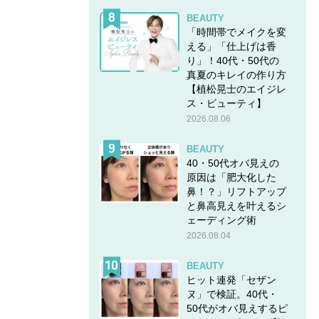
BEAUTY
「時間帯でメイクを変
える」「仕上げは香
り」！40代・50代の
真夏のキレイの作り方
【植松晃士のエイジレ
ス・ビューティ】
2026.08.06
BEAUTY
40・50代オバ見えの
原因は「肥大化した
鼻！？」リフトアップ
と鼻高見えを叶えるシ
ェーディング術
2026.08.04
BEAUTY
ヒット連発「セザン
ヌ」で検証。40代・
50代がオバ見えするピ