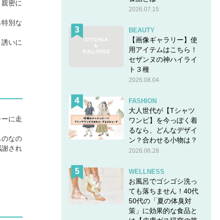
と親密に
2026.07.15
ら特別な
BEAUTY
【画像ギャラリー】使
、誘いに
用アイテムはこちら！
セザンヌの神ハイライ
ト３種
2026.08.04
FASHION
大人世代が【Tシャツ
レーに走
ワンピ】を今っぽく着
るなら、どんなデザイ
ものなの
ン？合わせる小物は？
感謝され
2026.06.28
WELLNESS
お風呂でゴシゴシ洗っ
ても落ちません！40代
50代の「夏の体臭対
策」に効果的な食品と