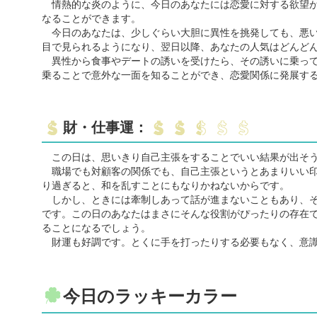
情熱的な炎のように、今日のあなたには恋愛に対する欲望が
なることができます。
今日のあなたは、少しぐらい大胆に異性を挑発しても、悪い
目で見られるようになり、翌日以降、あなたの人気はどんど
異性から食事やデートの誘いを受けたら、その誘いに乗って
乗ることで意外な一面を知ることができ、恋愛関係に発展す
財・仕事運：
この日は、思いきり自己主張をすることでいい結果が出そ
職場でも対顧客の関係でも、自己主張というとあまりいい印
り過ぎると、和を乱すことにもなりかねないからです。
しかし、ときには牽制しあって話が進まないこともあり、そ
です。この日のあなたはまさにそんな役割がぴったりの存在
ることになるでしょう。
財運も好調です。とくに手を打ったりする必要もなく、意識
今日のラッキーカラー