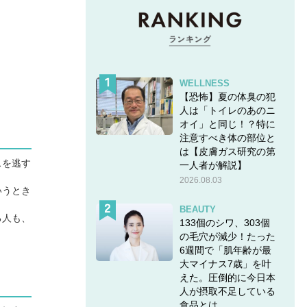
WELLNESS
【恐怖】夏の体臭の犯
人は「トイレのあのニ
オイ」と同じ！？特に
注意すべき体の部位と
は【皮膚ガス研究の第
スを逃す
一人者が解説】
2026.08.03
いうとき
BEAUTY
る人も、
133個のシワ、303個
の毛穴が減少！たった
6週間で「肌年齢が最
大マイナス7歳」を叶
えた。圧倒的に今日本
人が摂取不足している
食品とは