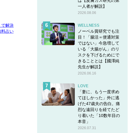
は【皮膚ガス研究の第
一人者が解説】
2026.08.06
E」で解決
WELLNESS
ノーベル賞研究でも注
無料占い
目！「腸活＝便通対策
ではない」今急増して
いる「大腸がん」のリ
スクを下げるためにで
きることとは【國澤純
先生が解説】
2026.06.16
LOVE
「妻に、もう一度求め
てほしかった」外に逃
げた47歳夫の告白。痛
烈な遠回りを経てたど
り着いた「10数年目の
本音」
2026.07.31