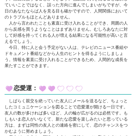
ていいことではなく、誤った方向に進んでしまいがちですが、今
日のあなたならば人を見る目も確かですので、人間関係において
のトラブルもほとんどありません。
人から言われたことも素直に受け入れることができ、周囲の人
から反感を買うようなことはまずありません。むしろあなたに対
して好感を持ってくれる人が増える結果になる可能性が高いと言
えるでしょう。
今日、特に人と会う予定がない人は、テレビのニュース番組や
ドキュメント番組などから人生のヒントを得るようにしましょ
う。情報を素直に受け入れることができるため、人間的な成長を
果たすことができます。
恋愛運：
しばらく親交を絶っていた友人にメールを送るなど、ちょっと
したコミュニケーションを図ることで恋愛運が開ける一日です。
友人の数が多ければ多いほど、人の輪が広がるのは必然です。も
しもいま恋人がいなくて、新たな恋愛を楽しみたいと思っている
方は、まずは同性の友人との連絡を密にして、恋のチャンスをつ
かむように努めましょう。