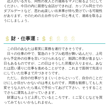
恋人がいる方も、同性の友人との連絡をマメに取るようにして
ください。今日の内に親密な会話ができれば、カップル同士での
ダブルデートなど、思わぬ楽しい出来事が待ち受けている可能性
があります。そのための土台作りの一日と考えて、連絡を取るよ
うにしましょう。
財・仕事運：
この日のあなたは着実に業務を遂行できそうです。
日々の仕事の中で、緊急のトラブル処理が舞い込んだり、上司
から予定外の仕事を言いつけられるなど、順調に作業が進まない
日もあるものですが、この日はそうした邪魔が入りません。あな
たは思い通りに仕事を進めることができ、これまで面倒で先送り
にしていた仕事まで片づきそうです。
ただし、自分の仕事がうまくいくからといって、自分のことだ
けにしか目がいかないのは考えものです。周囲を観察してもし大
変そうな人がいたら進んで手伝ってあげて下さい。そうすること
でさらに運気も上がっていきます。
財運はちょうど上昇しているところです。ミニ宝くじなどを買
ってみてもいいかもしれません。