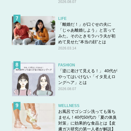
2026.08.07
LIFE
「離婚だ！」が口ぐせの夫に
「じゃあ離婚しよう」と言って
みた。そのときモラハラ夫が初
めて見せた“本当の顔”とは
2026.03.14
FASHION
「逆に老けて見える！」 40代が
やってはいけない「イタ見えロ
ングヘア」とは
2026.08.07
WELLNESS
お風呂でゴシゴシ洗っても落ち
ません！40代50代の「夏の体臭
対策」に効果的な食品とは【皮
膚ガス研究の第一人者が解説】