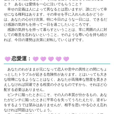
と？ あるいは愛情を一心に注いでもらうこと？
幸せの定義は人によって異なるとは思いますが、誰にだって幸
せになる権利はあります。その幸せを手に入れられるかどうか
は、あなたの心がけ次第。特に今日のような一日には、できるだ
け感謝の気持ちを持って一日を過ごしたいところです。
感謝の気持ちを持って暮らすということは、常に周囲の人に対
しての敬意を忘れないということ。そのような尊い心を持ち続け
れば、今日の運勢は次第に好転していくはずです。
恋愛運：
あなたのわがままが元になって恋人や意中の異性との間にちょ
っとしたトラブルが起きる危険性があります。とはいっても大き
な喧嘩になるようなことはなく、あなたが高飛車な態度を貫きさ
えしなければ回避できる程度の小さなものですから、それほど心
配する必要はありません。
ピンチに陥ったときにこそ、その人の本質が分かるもの。あな
たがピンチに陥ったときに平常心を失ってうろたえたり、逆ギレ
をするようでは望みはありませんが、相手を思いやる心さえ忘れ
なければ問題はないでしょう。