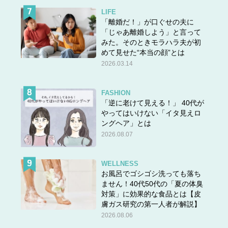
LIFE
「離婚だ！」が口ぐせの夫に
「じゃあ離婚しよう」と言って
みた。そのときモラハラ夫が初
めて見せた“本当の顔”とは
2026.03.14
FASHION
「逆に老けて見える！」 40代が
やってはいけない「イタ見えロ
ングヘア」とは
2026.08.07
WELLNESS
お風呂でゴシゴシ洗っても落ち
ません！40代50代の「夏の体臭
対策」に効果的な食品とは【皮
膚ガス研究の第一人者が解説】
2026.08.06