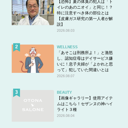
【恐怖】夏の体臭の犯人は「ト
イレのあのニオイ」と同じ！？
特に注意すべき体の部位とは
【皮膚ガス研究の第一人者が解
説】
2026.08.03
WELLNESS
「あそこは刑務所よ！」と激怒
し、認知症母はデイサービス嫌
いに！息子夫婦が「よかれと思
って」犯していた間違いとは
2026.08.07
BEAUTY
【画像ギャラリー】使用アイテ
ムはこちら！セザンヌの神ハイ
ライト３種
2026.08.04