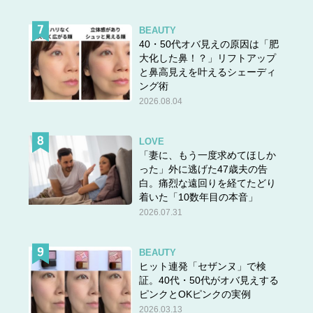
BEAUTY
40・50代オバ見えの原因は「肥
大化した鼻！？」リフトアップ
と鼻高見えを叶えるシェーディ
ング術
2026.08.04
LOVE
「妻に、もう一度求めてほしか
った」外に逃げた47歳夫の告
白。痛烈な遠回りを経てたどり
着いた「10数年目の本音」
2026.07.31
BEAUTY
ヒット連発「セザンヌ」で検
証。40代・50代がオバ見えする
ピンクとOKピンクの実例
2026.03.13