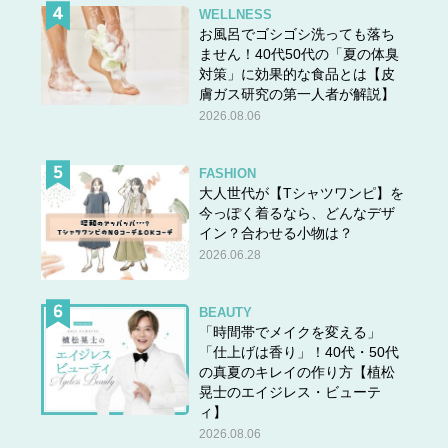
WELLNESS
お風呂でゴシゴシ洗っても落ち
ません！40代50代の「夏の体臭
対策」に効果的な食品とは【皮
膚ガス研究の第一人者が解説】
2026.08.06
FASHION
大人世代が【Tシャツワンピ】を
今っぽく着るなら、どんなデザ
イン？合わせる小物は？
2026.06.28
BEAUTY
「時間帯でメイクを変える」
「仕上げは香り」！40代・50代
の真夏のキレイの作り方【植松
晃士のエイジレス・ビューテ
ィ】
2026.08.06