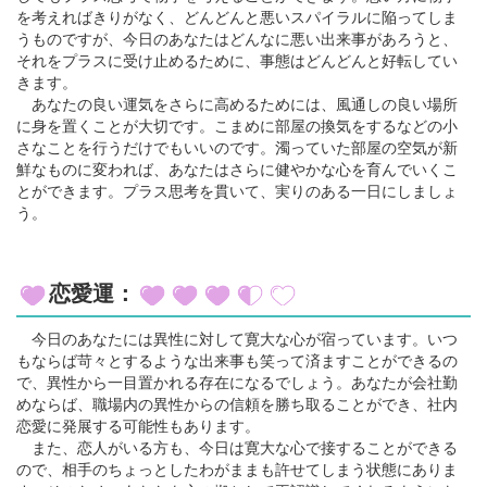
を考えればきりがなく、どんどんと悪いスパイラルに陥ってしま
うものですが、今日のあなたはどんなに悪い出来事があろうと、
それをプラスに受け止めるために、事態はどんどんと好転してい
きます。
あなたの良い運気をさらに高めるためには、風通しの良い場所
に身を置くことが大切です。こまめに部屋の換気をするなどの小
さなことを行うだけでもいいのです。濁っていた部屋の空気が新
鮮なものに変われば、あなたはさらに健やかな心を育んでいくこ
とができます。プラス思考を貫いて、実りのある一日にしましょ
う。
恋愛運：
今日のあなたには異性に対して寛大な心が宿っています。いつ
もならば苛々とするような出来事も笑って済ますことができるの
で、異性から一目置かれる存在になるでしょう。あなたが会社勤
めならば、職場内の異性からの信頼を勝ち取ることができ、社内
恋愛に発展する可能性もあります。
また、恋人がいる方も、今日は寛大な心で接することができる
ので、相手のちょっとしたわがままも許せてしまう状態にありま