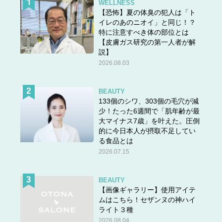
WELLNESS
【恐怖】夏の体臭の犯人は「ト
イレのあのニオイ」と同じ！？
特に注意すべき体の部位とは
【皮膚ガス研究の第一人者が解
説】
2026.08.03
BEAUTY
133個のシワ、303個の毛穴が減
少！たった6週間で「肌年齢が最
大マイナス7歳」を叶えた。圧倒
的に今日本人が摂取不足してい
る食品とは
2026.07.15
BEAUTY
【画像ギャラリー】使用アイテ
ムはこちら！セザンヌの神ハイ
ライト３種
2026.08.04