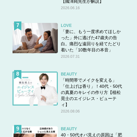
【國澤純先生が解説】
2026.06.16
LOVE
「妻に、もう一度求めてほしか
った」外に逃げた47歳夫の告
白。痛烈な遠回りを経てたどり
着いた「10数年目の本音」
2026.07.31
BEAUTY
「時間帯でメイクを変える」
「仕上げは香り」！40代・50代
の真夏のキレイの作り方【植松
晃士のエイジレス・ビューテ
ィ】
2026.08.06
BEAUTY
40・50代オバ見えの原因は「肥