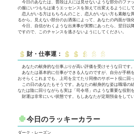
今日のあなたは、普段は人には見せないような部分のファッ
の服にいつもちは違うエッセンスを加えて出変えるようにし
恋人がいる方はもちろんのこと、恋人がいない方も素敵な異
るから。見えない部分のお洒落によって、あなたの内面が強
今日、自信がわくような出来事が実際にあったら、翌日以降
ですので、このチャンスを逃さないようにしてください。
財・仕事運：
あなたの献身的な仕事ぶりが高い評価を受けそうな日です
あなたは基本的に仕事ができる人なのですが、自分が手柄を
おそらくこれまでも、上司を立てたり同僚のサポート役に回
この日のあなたもそうです。あなたの献身的な姿は職場の結
なたは陰に回りながらも実は「司令塔」のような重要な役割
財運は非常にいい状態です。もしあなたが定期預金をしてい
今日のラッキーカラー
ダーク・レーズン