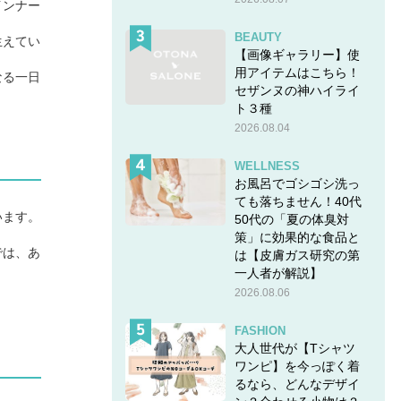
インナー
BEAUTY
生えてい
【画像ギャラリー】使
用アイテムはこちら！
なる一日
セザンヌの神ハイライ
ト３種
2026.08.04
WELLNESS
お風呂でゴシゴシ洗っ
ても落ちません！40代
います。
50代の「夏の体臭対
策」に効果的な食品と
では、あ
は【皮膚ガス研究の第
一人者が解説】
2026.08.06
FASHION
大人世代が【Tシャツ
ワンピ】を今っぽく着
るなら、どんなデザイ