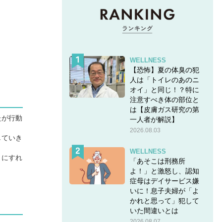
WELLNESS
【恐怖】夏の体臭の犯
人は「トイレのあのニ
オイ」と同じ！？特に
注意すべき体の部位と
は【皮膚ガス研究の第
たが行動
一人者が解説】
2026.08.03
していき
WELLNESS
うにすれ
「あそこは刑務所
よ！」と激怒し、認知
症母はデイサービス嫌
いに！息子夫婦が「よ
かれと思って」犯して
いた間違いとは
2026.08.07