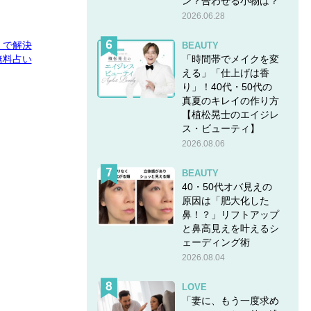
ン？合わせる小物は？
2026.06.28
E」で解決
BEAUTY
「時間帯でメイクを変
無料占い
える」「仕上げは香
り」！40代・50代の
真夏のキレイの作り方
【植松晃士のエイジレ
ス・ビューティ】
2026.08.06
BEAUTY
40・50代オバ見えの
原因は「肥大化した
鼻！？」リフトアップ
と鼻高見えを叶えるシ
ェーディング術
2026.08.04
LOVE
「妻に、もう一度求め