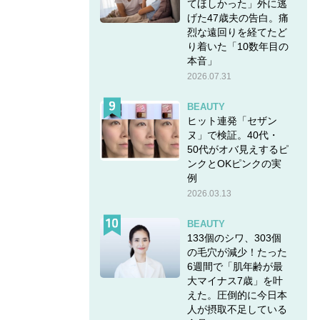
てほしかった」外に逃
げた47歳夫の告白。痛
烈な遠回りを経てたど
り着いた「10数年目の
本音」
2026.07.31
BEAUTY
ヒット連発「セザン
ヌ」で検証。40代・
50代がオバ見えするピ
ンクとOKピンクの実
例
2026.03.13
BEAUTY
133個のシワ、303個
の毛穴が減少！たった
6週間で「肌年齢が最
大マイナス7歳」を叶
えた。圧倒的に今日本
人が摂取不足している