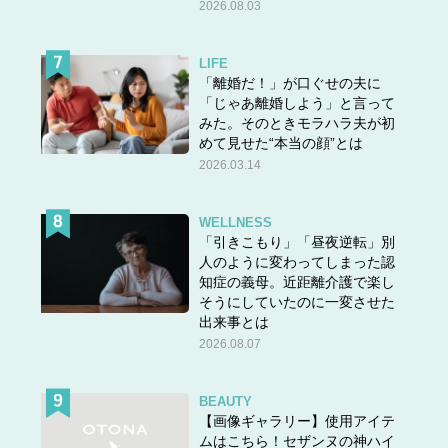
2026.08.03
LIFE
「離婚だ！」が口ぐせの夫に
「じゃあ離婚しよう」と言って
みた。そのときモラハラ夫が初
めて見せた“本当の顔”とは
2026.03.14
WELLNESS
「引きこもり」「昼夜逆転」別
人のように変わってしまった認
知症の義母。近距離介護で楽し
そうにしていたのに一変させた
出来事とは
2026.08.07
BEAUTY
【画像ギャラリー】使用アイテ
ムはこちら！セザンヌの神ハイ