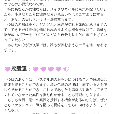
つけるのが得策なのです。
特にあなたが女性ならば、メイクやネイルにも気を配りたいと
ころ。小さなところに濃厚な赤い色合いをほどこすようにする
と、あなたの美しさがより一層際立ちます。
今日の運勢は高く、どんどんと幸運が訪れる気配がありますの
で、できるだけ高価な物に触れ合うような機会を設けて、高価な
物が放つパワーを浴びてどんどんと自分を魅力的に育て上げてい
ってください。
あなたの心がけ次第では、誰もが羨むような一日を過ごせるは
ずです。
恋愛運：
今日のあなたは、パステル調の服を身につけることで好調な恋
愛運を得ることができます。淡い色彩の洋服は、着ている人を優
しく見せることができ、これまであなたを恋愛の対象として見て
くれていなかった異性を振り向かせることも可能になります。
もしも今日、意中の異性と接触する機会があるのならば、ぜひ
ともファッションに気を配って視線をこちらに向けるようにして
ください。