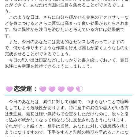
とができて、あなたは周囲の注目を集めることができるでしょ
う。
このような日は、さらに自分を輝かせる金色のアクセサリーな
どを身につけるとさらに運気は高まって良い効果がもたらされま
す。特に異性から注目を浴びたいと考えている方には効果的で
す。
また、今日のあなたには芸術的なセンスも備わっていますの
で、何かを作り出すような作業を行えば誰もが驚くようなものを
完成させることができるでしょう。
今日の思い出は日記などにしっかりと書き綴っておいて、翌日
以降にも幸運を維持できるようにしましょう。
恋愛運：
今日のあなたは、異性に対して頑固で、つまらないことで喧嘩
をしてしまう危険性があります。特に意中の異性や恋人がいる方
は要注意。最初は軽い気持ちで否定をしただけなのに、段々と引
っ込みが就かなくなって頑なな心に支配されるようになります。
それがずっと続くと、相手は当然、あなたに対して嫌悪感を抱く
ようになりますので、下手をすると別離の時期を早めることにな