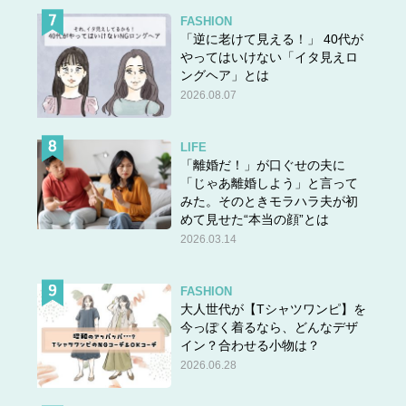
FASHION
「逆に老けて見える！」 40代が
やってはいけない「イタ見えロ
ングヘア」とは
2026.08.07
LIFE
「離婚だ！」が口ぐせの夫に
「じゃあ離婚しよう」と言って
みた。そのときモラハラ夫が初
めて見せた“本当の顔”とは
2026.03.14
FASHION
大人世代が【Tシャツワンピ】を
今っぽく着るなら、どんなデザ
イン？合わせる小物は？
2026.06.28