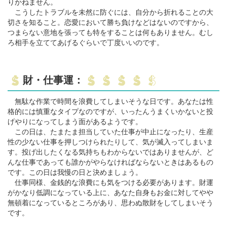
りかねません。
こうしたトラブルを未然に防ぐには、自分から折れることの大
切さを知ること。恋愛において勝ち負けなどはないのですから、
つまらない意地を張っても特をすることは何もありません。むし
ろ相手を立ててあげるぐらいで丁度いいのです。
財・仕事運：
無駄な作業で時間を浪費してしまいそうな日です。あなたは性
格的には慎重なタイプなのですが、いったんうまくいかないと投
げやりになってしまう面があるようです。
この日は、たまたま担当していた仕事が中止になったり、生産
性の少ない仕事を押しつけられたりして、気が滅入ってしまいま
す。投げ出したくなる気持ちもわからないではありませんが、ど
んな仕事であっても誰かがやらなければならないときはあるもの
です。この日は我慢の日と決めましょう。
仕事同様、金銭的な浪費にも気をつける必要があります。財運
がかなり低調になっている上に、あなた自身もお金に対してやや
無頓着になっているところがあり、思わぬ散財をしてしまいそう
です。