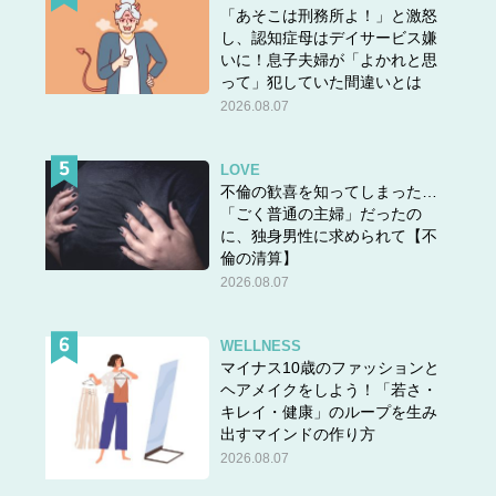
「あそこは刑務所よ！」と激怒
し、認知症母はデイサービス嫌
いに！息子夫婦が「よかれと思
って」犯していた間違いとは
2026.08.07
LOVE
不倫の歓喜を知ってしまった…
「ごく普通の主婦」だったの
に、独身男性に求められて【不
倫の清算】
2026.08.07
WELLNESS
マイナス10歳のファッションと
ヘアメイクをしよう！「若さ・
キレイ・健康」のループを生み
出すマインドの作り方
2026.08.07