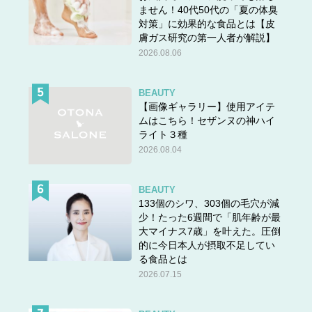
ません！40代50代の「夏の体臭
対策」に効果的な食品とは【皮
膚ガス研究の第一人者が解説】
2026.08.06
BEAUTY
【画像ギャラリー】使用アイテ
ムはこちら！セザンヌの神ハイ
ライト３種
2026.08.04
BEAUTY
133個のシワ、303個の毛穴が減
少！たった6週間で「肌年齢が最
大マイナス7歳」を叶えた。圧倒
的に今日本人が摂取不足してい
る食品とは
2026.07.15