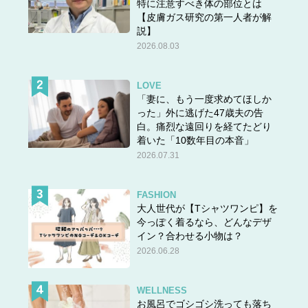
特に注意すべき体の部位とは
【皮膚ガス研究の第一人者が解
説】
2026.08.03
LOVE
「妻に、もう一度求めてほしか
った」外に逃げた47歳夫の告
白。痛烈な遠回りを経てたどり
着いた「10数年目の本音」
2026.07.31
FASHION
大人世代が【Tシャツワンピ】を
今っぽく着るなら、どんなデザ
イン？合わせる小物は？
2026.06.28
WELLNESS
お風呂でゴシゴシ洗っても落ち