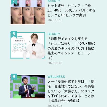
BEAUTY
ヒット連発「セザンヌ」で検
証。40代・50代がオバ見えする
ピンクとOKピンクの実例
2026.03.13
BEAUTY
「時間帯でメイクを変える」
「仕上げは香り」！40代・50代
の真夏のキレイの作り方【植松
晃士のエイジレス・ビューテ
ィ】
2026.08.06
WELLNESS
ノーベル賞研究でも注目！「腸
活＝便通対策ではない」今急増
している「大腸がん」のリスク
を下げるためにできることとは
【國澤純先生が解説】
2026.06.16