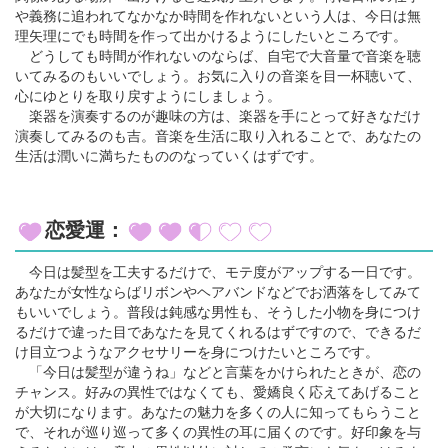
や義務に追われてなかなか時間を作れないという人は、今日は無
理矢理にでも時間を作って出かけるようにしたいところです。
どうしても時間が作れないのならば、自宅で大音量で音楽を聴
いてみるのもいいでしょう。お気に入りの音楽を目一杯聴いて、
心にゆとりを取り戻すようにしましょう。
楽器を演奏するのが趣味の方は、楽器を手にとって好きなだけ
演奏してみるのも吉。音楽を生活に取り入れることで、あなたの
生活は潤いに満ちたもののなっていくはずです。
恋愛運：
今日は髪型を工夫するだけで、モテ度がアップする一日です。
あなたが女性ならばリボンやヘアバンドなどでお洒落をしてみて
もいいでしょう。普段は鈍感な男性も、そうした小物を身につけ
るだけで違った目であなたを見てくれるはずですので、できるだ
け目立つようなアクセサリーを身につけたいところです。
「今日は髪型が違うね」などと言葉をかけられたときが、恋の
チャンス。好みの異性ではなくても、愛嬌良く応えてあげること
が大切になります。あなたの魅力を多くの人に知ってもらうこと
で、それが巡り巡って多くの異性の耳に届くのです。好印象を与