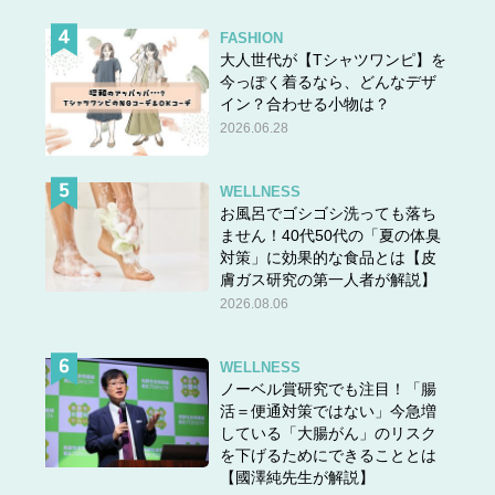
FASHION
大人世代が【Tシャツワンピ】を
今っぽく着るなら、どんなデザ
イン？合わせる小物は？
2026.06.28
WELLNESS
お風呂でゴシゴシ洗っても落ち
ません！40代50代の「夏の体臭
対策」に効果的な食品とは【皮
膚ガス研究の第一人者が解説】
2026.08.06
WELLNESS
ノーベル賞研究でも注目！「腸
活＝便通対策ではない」今急増
している「大腸がん」のリスク
を下げるためにできることとは
【國澤純先生が解説】