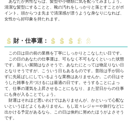
あなたが男性ならば、髪型や小物類に気を配ってみましょう。
清潔な髪型にすることと、靴の汚れをしっかりと落とすことがポ
イント。頭からつま先まで清潔感が漂うような身なりになれば、
女性から好印象を持たれます。
財・仕事運：
この日は目の前の業務を丁寧にしっかりとこなしたい日です。
この日のあなたの仕事運は、可もなく不可もなくといった状態
です。新しい展開はなさそうで、あなたにとっては物足りない日
となりそうですが、こういう日もあるものです。普段は手が回ら
ずに先延ばしにしているような業務はありませんか。この日はそ
うした雑事を片づけるには最適の日です。そうすることによっ
て、仕事の運気を上昇させることにもなり、また翌日からの仕事
にも身が入ることでしょう。
財運はそれほど悪いわけではありませんが、かといって心配な
いというほどよくもありません。もし近々レジャーや旅行などに
出かける予定があるなら、この日は倹約に努めたほうがよさそう
です。