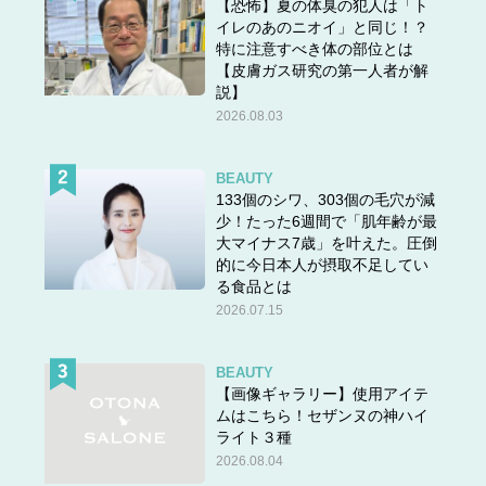
【恐怖】夏の体臭の犯人は「ト
イレのあのニオイ」と同じ！？
特に注意すべき体の部位とは
【皮膚ガス研究の第一人者が解
説】
2026.08.03
BEAUTY
133個のシワ、303個の毛穴が減
少！たった6週間で「肌年齢が最
大マイナス7歳」を叶えた。圧倒
的に今日本人が摂取不足してい
る食品とは
2026.07.15
BEAUTY
【画像ギャラリー】使用アイテ
ムはこちら！セザンヌの神ハイ
ライト３種
2026.08.04