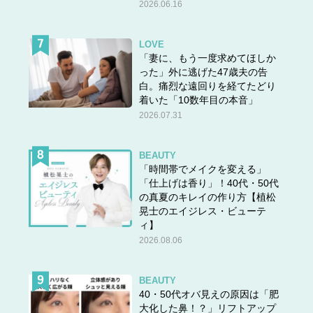
2026.06.16
LOVE
「妻に、もう一度求めてほしか
った」外に逃げた47歳夫の告
白。痛烈な遠回りを経てたどり
着いた「10数年目の本音」
2026.07.31
BEAUTY
「時間帯でメイクを変える」
「仕上げは香り」！40代・50代
の真夏のキレイの作り方【植松
晃士のエイジレス・ビューテ
ィ】
2026.08.06
BEAUTY
40・50代オバ見えの原因は「肥
大化した鼻！？」リフトアップ