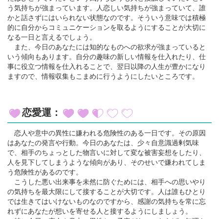
う気持ちが強まっています。人恋しい気持ちが強まっていて、誰
かと話さずにはいられない状態なのです。そういう意味では積極
的に自分からコミュニケーションを取るようにすることが大切に
なる一日と言えるでしょう。
また、今日のあなたには知的なものへの欲求が強まっていると
いう傾向もあります。自分の趣味の新しい情報を仕入れたり、仕
事に役立つ情報を仕入れることで、翌日以降の人生が豊かになり
ますので、情報収集もこまめに行うようにしたいところです。
恋愛運：
恋人や意中の異性に嫌われる危険性のある一日です。その原因
はあなたの発言や行動。今日のあなたは、少々自意識過剰気味
で、相手のちょっとした物言いに対して変な被害妄想をしたり、
人を見下してしまうような傾向があり、そのせいで嫌われてしま
う危険性があるのです。
こうした悪い出来事を未然に防ぐためには、相手への思いやり
の気持ちを最大限にして接することが大切です。人は誰もひとり
では生きてはいけないものなのですから、感謝の気持ちを常に忘
れずにあなたが想いを寄せる人と接するようにしましょう。