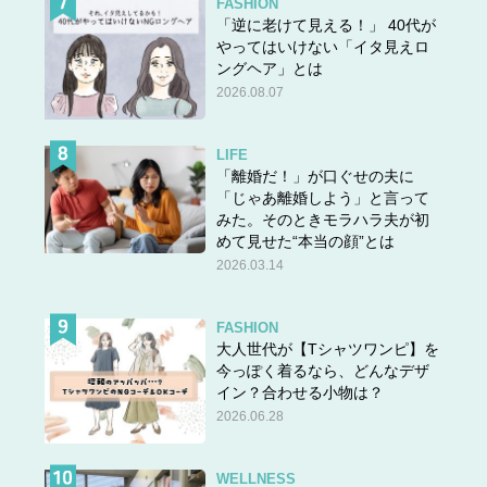
FASHION
「逆に老けて見える！」 40代が
やってはいけない「イタ見えロ
ングヘア」とは
2026.08.07
LIFE
「離婚だ！」が口ぐせの夫に
「じゃあ離婚しよう」と言って
みた。そのときモラハラ夫が初
めて見せた“本当の顔”とは
2026.03.14
FASHION
大人世代が【Tシャツワンピ】を
今っぽく着るなら、どんなデザ
イン？合わせる小物は？
2026.06.28
WELLNESS