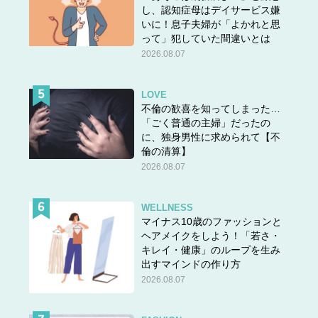
し、認知症母はデイサービス嫌
いに！息子夫婦が「よかれと思
って」犯していた間違いとは
2026.08.07
LOVE
不倫の歓喜を知ってしまった…
「ごく普通の主婦」だったの
に、独身男性に求められて【不
倫の清算】
2026.08.07
WELLNESS
マイナス10歳のファッションと
ヘアメイクをしよう！「若さ・
キレイ・健康」のループを生み
出すマインドの作り方
2026.08.07