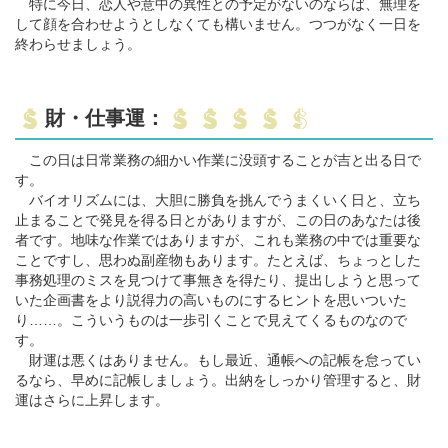
特に今日、恋人や意中の異性との予定がないのならば、無理を
して顔を合わせようとしなくても構いません。つつがなく一日を
終わらせましょう。
財・仕事運：
この日は日常業務の細かい作業に没頭することが吉と出る日で
す。
バイオリズムには、大胆に勝負を挑んでうまくいく日と、立ち
止まることで発見を得る日とがありますが、この日のあなたは後
者です。地味な作業ではありますが、これも業務の中では重要な
ことですし、思わぬ副産物もあります。たとえば、ちょっとした
事務処理のミスを見つけて事無きを得たり、提出しようと思って
いた企画書をより説得力の高いものにするヒントを思いついた
り……。こういうものは一歩引くことで見えてくるものなので
す。
財運は悪くはありません。もし最近、通帳への記帳を怠ってい
るなら、早めに記帳しましょう。出納をしっかり管理すると、財
運はさらに上昇します。