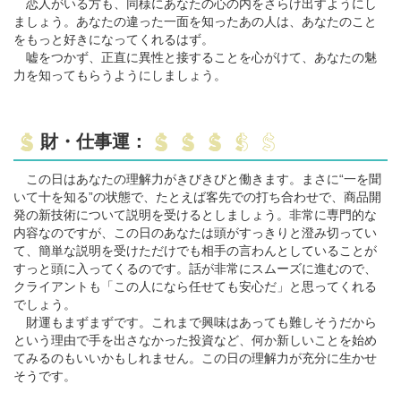
恋人がいる方も、同様にあなたの心の内をさらけ出すようにし
ましょう。あなたの違った一面を知ったあの人は、あなたのこと
をもっと好きになってくれるはず。
嘘をつかず、正直に異性と接することを心がけて、あなたの魅
力を知ってもらうようにしましょう。
財・仕事運：
この日はあなたの理解力がきびきびと働きます。まさに“一を聞
いて十を知る”の状態で、たとえば客先での打ち合わせで、商品開
発の新技術について説明を受けるとしましょう。非常に専門的な
内容なのですが、この日のあなたは頭がすっきりと澄み切ってい
て、簡単な説明を受けただけでも相手の言わんとしていることが
すっと頭に入ってくるのです。話が非常にスムーズに進むので、
クライアントも「この人になら任せても安心だ」と思ってくれる
でしょう。
財運もまずまずです。これまで興味はあっても難しそうだから
という理由で手を出さなかった投資など、何か新しいことを始め
てみるのもいいかもしれません。この日の理解力が充分に生かせ
そうです。