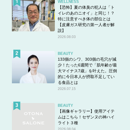
WELLNESS
【恐怖】夏の体臭の犯人は「ト
イレのあのニオイ」と同じ！？
特に注意すべき体の部位とは
【皮膚ガス研究の第一人者が解
説】
2026.08.03
BEAUTY
133個のシワ、303個の毛穴が減
少！たった6週間で「肌年齢が最
大マイナス7歳」を叶えた。圧倒
的に今日本人が摂取不足してい
る食品とは
2026.07.15
BEAUTY
【画像ギャラリー】使用アイテ
ムはこちら！セザンヌの神ハイ
ライト３種
2026.08.04