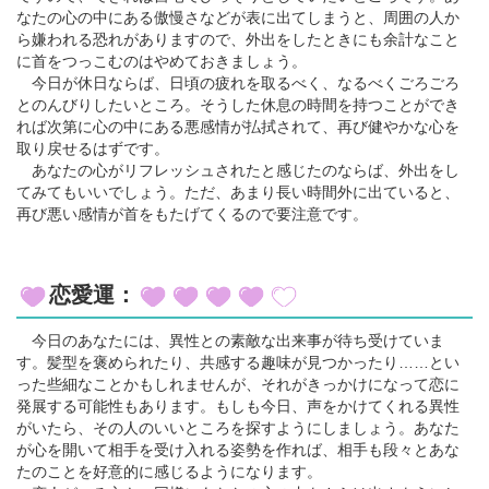
なたの心の中にある傲慢さなどが表に出てしまうと、周囲の人か
ら嫌われる恐れがありますので、外出をしたときにも余計なこと
に首をつっこむのはやめておきましょう。
今日が休日ならば、日頃の疲れを取るべく、なるべくごろごろ
とのんびりしたいところ。そうした休息の時間を持つことができ
れば次第に心の中にある悪感情が払拭されて、再び健やかな心を
取り戻せるはずです。
あなたの心がリフレッシュされたと感じたのならば、外出をし
てみてもいいでしょう。ただ、あまり長い時間外に出ていると、
再び悪い感情が首をもたげてくるので要注意です。
恋愛運：
今日のあなたには、異性との素敵な出来事が待ち受けていま
す。髪型を褒められたり、共感する趣味が見つかったり……とい
った些細なことかもしれませんが、それがきっかけになって恋に
発展する可能性もあります。もしも今日、声をかけてくれる異性
がいたら、その人のいいところを探すようにしましょう。あなた
が心を開いて相手を受け入れる姿勢を作れば、相手も段々とあな
たのことを好意的に感じるようになります。