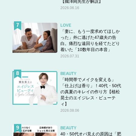
【國澤純先生が解説】
2026.06.16
LOVE
「妻に、もう一度求めてほしか
った」外に逃げた47歳夫の告
白。痛烈な遠回りを経てたどり
着いた「10数年目の本音」
2026.07.31
BEAUTY
「時間帯でメイクを変える」
「仕上げは香り」！40代・50代
の真夏のキレイの作り方【植松
晃士のエイジレス・ビューテ
ィ】
2026.08.06
BEAUTY
40・50代オバ見えの原因は「肥