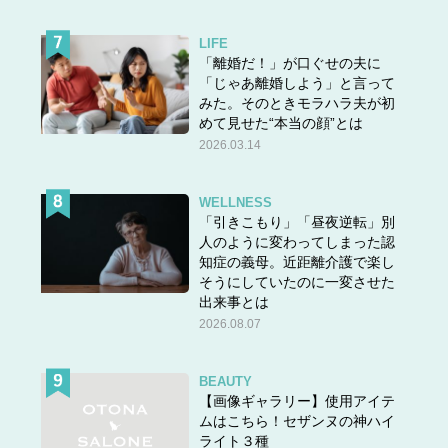
LIFE
「離婚だ！」が口ぐせの夫に
「じゃあ離婚しよう」と言って
みた。そのときモラハラ夫が初
めて見せた“本当の顔”とは
2026.03.14
WELLNESS
「引きこもり」「昼夜逆転」別
人のように変わってしまった認
知症の義母。近距離介護で楽し
そうにしていたのに一変させた
出来事とは
2026.08.07
BEAUTY
【画像ギャラリー】使用アイテ
ムはこちら！セザンヌの神ハイ
ライト３種