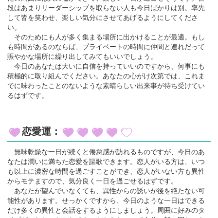
段はあまりリーダーシップを取らない人も今日ばかりは別。率先
して皆を笑わせ、楽しい気分にさせてあげるようにしてくださ
い。
そのためにも人が多く集まる場所に出かけることが最適。もし
も時間があるのならば、プライベートの時間に仲間と連れだって
賑やかな場所に繰り出してみてもいいでしょう。
今日のあなたは大いに自信を持っていいのですから、何事にも
積極的に取り組んでください。あなたの心がけ次第では、これま
でに味わったことのないような素晴らしい出来事が待ち受けてい
るはずです。
恋愛運：
無味乾燥な一日が続くと倦怠感が訪れるものですが、今日のあ
なたは潤いに満ちた恋愛を謳歌できます。恋人がいる方は、いつ
も以上に濃密な時間を過ごすことができ、恋人がいない方も異性
からモテますので、気分良く一日を過ごせるはずです。
あなたが望んでいなくても、異性からの誘いが後を絶たない可
能性があります。せっかくですから、今日のような一日はできる
だけ多くの異性と会話をするようにしましょう。周囲に好みのタ