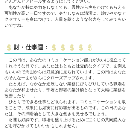
どんどんとアピールするようにしてください。
あなたが特に努力をしなくても、異性から声をかけてもらえる
可能性が高い一日ですので、身だしなみは清潔に。煌びやかなア
クセサリーを身につけて、人目を惹くような努力をしてみてもい
いですね。
財・仕事運：
この日は、あなたのコミュニケーション能力が大いに役立って
くれそうな日です。あなたはもともと社交的なタイプで、面倒見
もいいので周囲からは好意的に見られています。この日はあなた
のそんな一面がさらにクローズアップされます。
たとえば、なかなか進展しない業務にぴりぴりしている職場を
あなたが和ませたり、部署と部署の架け橋となって大幅に業務を
改善したり……。
ひとりでできる仕事など限られます。コミュニケーションを取
ることで、成果にも如実に好影響が出るものです。この日のあな
たは、その潤滑油として大きな働きを見せるでしょう。
財運も好調です。職場を盛り上げるために宝くじの共同購入な
どを呼びかけてもいいかもしれません。