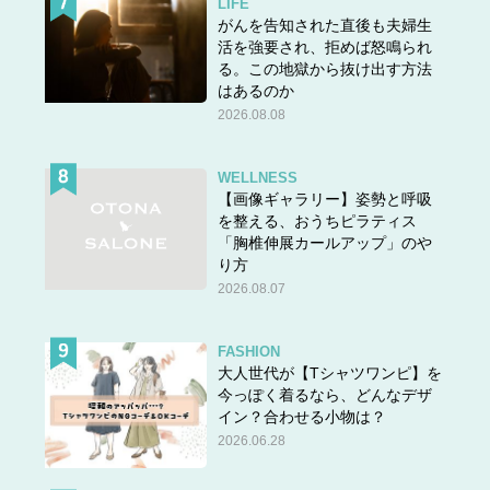
LIFE
がんを告知された直後も夫婦生
活を強要され、拒めば怒鳴られ
る。この地獄から抜け出す方法
はあるのか
2026.08.08
WELLNESS
【画像ギャラリー】姿勢と呼吸
を整える、おうちピラティス
「胸椎伸展カールアップ」のや
り方
2026.08.07
FASHION
大人世代が【Tシャツワンピ】を
今っぽく着るなら、どんなデザ
イン？合わせる小物は？
2026.06.28