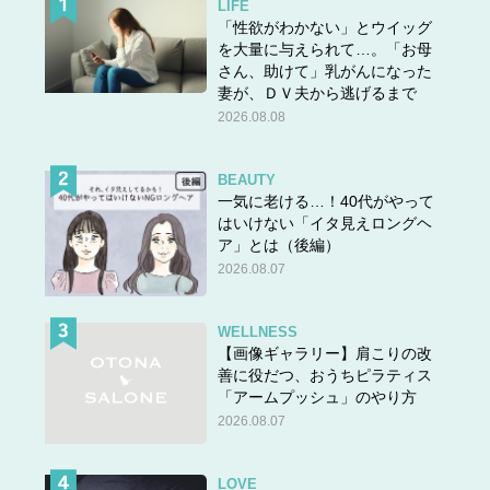
LIFE
「性欲がわかない」とウイッグ
を大量に与えられて…。「お母
さん、助けて」乳がんになった
妻が、ＤＶ夫から逃げるまで
2026.08.08
BEAUTY
一気に老ける…！40代がやって
はいけない「イタ見えロングヘ
ア」とは（後編）
2026.08.07
WELLNESS
【画像ギャラリー】肩こりの改
善に役だつ、おうちピラティス
「アームプッシュ」のやり方
2026.08.07
LOVE