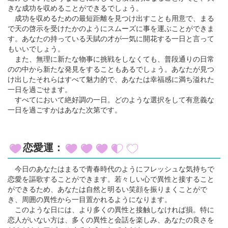
きな成功を収めることができるでしょう。
成功を収めるための最短距離を見つけ出すことも用意で、まる
で天の啓示を受けたかのようにスムーズに事を運ぶことができま
す。あなたの持っている天賦の才が一気に開花する一日と言って
もいいでしょう。
また、無理に新たな物事に挑戦をしなくても、普段通りの日常
のの中から新たな発見をすることもあるでしょう。あなたが見つ
け出したそれらはすべて魅力的で、あなたは幸福感に満ち溢れた
一日を過ごせます。
すべてにおいて絶好調の一日。どのような選択をして有意義な
一日を過ごすかはあなた次第です。
恋愛運：
今日のあなたはまるで青春時代のようにフレッシュな気持ちで
恋愛を謳歌することができます。若々しい心で異性と接すること
ができるため、あなたは自然と明るい笑顔を振りまくことがで
き、周囲の異性から一目置かれるようになります。
このような日には、より多くの異性と接触しなければ損。特に
恋人がいない方は、多くの異性と会話を楽しみ、あなたの良さを