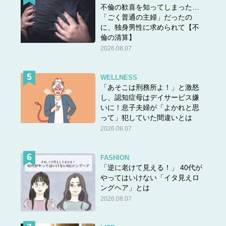
不倫の歓喜を知ってしまった…
「ごく普通の主婦」だったの
に、独身男性に求められて【不
倫の清算】
2026.08.07
WELLNESS
「あそこは刑務所よ！」と激怒
し、認知症母はデイサービス嫌
いに！息子夫婦が「よかれと思
って」犯していた間違いとは
2026.08.07
FASHION
「逆に老けて見える！」 40代が
やってはいけない「イタ見えロ
ングヘア」とは
2026.08.07