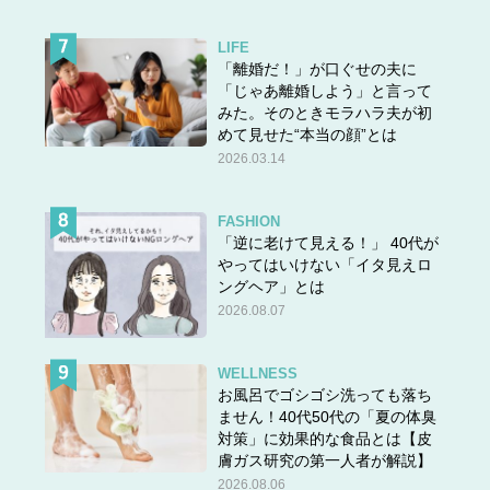
LIFE
「離婚だ！」が口ぐせの夫に
「じゃあ離婚しよう」と言って
みた。そのときモラハラ夫が初
めて見せた“本当の顔”とは
2026.03.14
FASHION
「逆に老けて見える！」 40代が
やってはいけない「イタ見えロ
ングヘア」とは
2026.08.07
WELLNESS
お風呂でゴシゴシ洗っても落ち
ません！40代50代の「夏の体臭
対策」に効果的な食品とは【皮
膚ガス研究の第一人者が解説】
2026.08.06