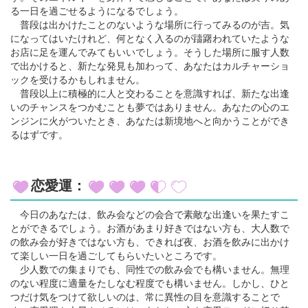
る一日を過ごせるようになるでしょう。
普段は出かけたことのないような場所に行ってみるのが吉。気
になってはいたけれど、何となく入るのが躊躇われていたような
お店に足を運んでみてもいいでしょう。そうした場所に服す人数
で出かけると、新たな発見も加わって、あなたはカルチャーショ
ックを受けるかもしれません。
普段以上に積極的に人と交わることを意識すれば、新たな出逢
いのチャンスをつかむことも夢ではありません。あなたの心のエ
ンジンに火がついたとき、あなたは新境地へと向かうことができ
るはずです。
恋愛運：
今日のあなたは、飲み会などの会合で素敵な出逢いを果たすこ
とができるでしょう。お酒があまり好きではない方も、大人数で
の飲み会が好きではない方も、できれば夜、お酒を飲みに出かけ
て楽しい一日を過ごしてもらいたいところです。
少人数での集まりでも、同性での飲み会でも構いません。無理
のない程度に適量をたしなむ程度でも構いません。しかし、ひと
つだけ気をつけて欲しいのは、常に異性の目を意識することで