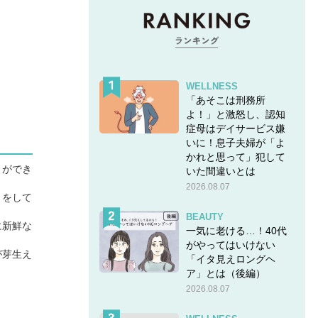
WELLNESS
「あそこは刑務所
よ！」と激怒し、認知
症母はデイサービス嫌
いに！息子夫婦が「よ
かれと思って」犯して
とができ
いた間違いとは
2026.08.07
りをして
BEAUTY
に新鮮な
一気に老ける…！40代
がやってはいけない
が芽生え
「イタ見えロングヘ
ア」とは（後編）
2026.08.07