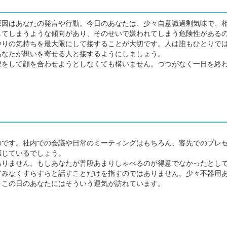
因はあなたの発言や行動。今日のあなたは、少々自意識過剰気味で、
してしまうような傾向があり、そのせいで嫌われてしまう危険性がある
りの気持ちを最大限にして接することが大切です。人は誰もひとりで
あなたが想いを寄せる人と接するようにしましょう。
をして顔を合わせようとしなくても構いません。つつがなく一日を終
。
です。社内での会議や日常のミーティングはもちろん、客先でのプレ
感じているでしょう。
りません。もしあなたが普段あまりしゃべるのが得意でなかったとし
どみなくすらすらと話すことだけを指すのではありません。少々不器用
。この日のあなたにはそういう運気が訪れています。