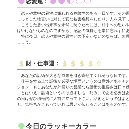
恋愛運：
恋人や意中の異性に嫌われる危険性のある一日です。その原
ょっとした物言いに対して変な被害妄想をしたり、人を見下
こうした悪い出来事を未然に防ぐためには、相手への思いや
はいけないものなのですから、感謝の気持ちを常に忘れずに
特に今日、恋人や意中の異性との予定がないのならば、無理
しょう。
財・仕事運：
あなたの話術が大きな成果を引き寄せてくれそうな日です
仕事をする上で話術が必要な場面というのは意外とあるもの
ション、もしあなたが外回りの営業なら話術の重要さは日々
とはいえ、話術というのは必ずしも「巧み」である必要はあ
の日はぜひ積極的に人前に立って下さい。話術というのはよ
も、気持ちがこもっていれば思いが伝わることはあるのです
今日のラッキーカラー