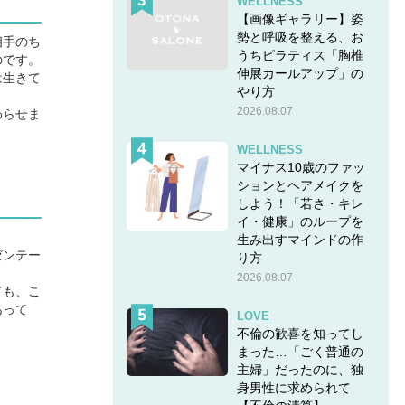
WELLNESS
【画像ギャラリー】姿
勢と呼吸を整える、お
相手のち
うちピラティス「胸椎
のです。
伸展カールアップ」の
は生きて
やり方
2026.08.07
わらせま
WELLNESS
マイナス10歳のファッ
ションとヘアメイクを
しよう！「若さ・キレ
イ・健康」のループを
生み出すマインドの作
ゼンテー
り方
2026.08.07
ても、こ
あって
LOVE
不倫の歓喜を知ってし
まった…「ごく普通の
主婦」だったのに、独
身男性に求められて