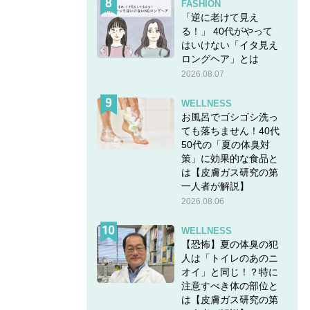
FASHION
「逆に老けて見え
る！」 40代がやって
はいけない「イタ見え
ロングヘア」とは
2026.08.07
WELLNESS
お風呂でゴシゴシ洗っ
ても落ちません！40代
50代の「夏の体臭対
策」に効果的な食品と
は【皮膚ガス研究の第
一人者が解説】
2026.08.06
WELLNESS
【恐怖】夏の体臭の犯
人は「トイレのあのニ
オイ」と同じ！？特に
注意すべき体の部位と
は【皮膚ガス研究の第