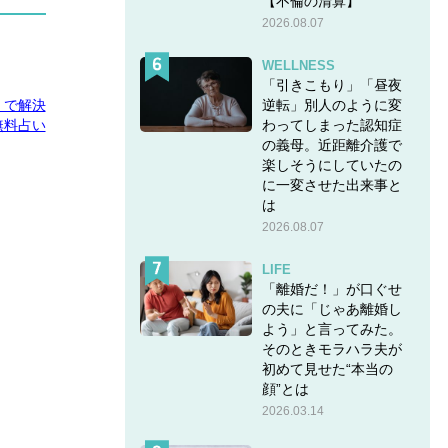
【不倫の清算】
2026.08.07
WELLNESS
「引きこもり」「昼夜
逆転」別人のように変
E」で解決
わってしまった認知症
無料占い
の義母。近距離介護で
楽しそうにしていたの
に一変させた出来事と
は
2026.08.07
LIFE
「離婚だ！」が口ぐせ
の夫に「じゃあ離婚し
よう」と言ってみた。
そのときモラハラ夫が
初めて見せた“本当の
顔”とは
2026.03.14