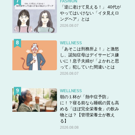
FASHION
「逆に老けて見える！」 40代が
やってはいけない「イタ見えロ
ングヘア」とは
2026.08.07
WELLNESS
「あそこは刑務所よ！」と激怒
し、認知症母はデイサービス嫌
いに！息子夫婦が「よかれと思
って」犯していた間違いとは
2026.08.07
WELLNESS
朝の１杯が「熱中症予防」
に！？寝る前なら睡眠の質も高
める「ほぼ完全栄養食」の飲み
物とは？【管理栄養士が教え
る】
2026.08.08