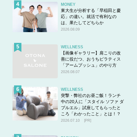
MONEY
東大生が分析する「早稲田と慶
応」の違い。就活で有利なの
は、果たしてどちらか
2026.08.09
WELLNESS
【画像ギャラリー】肩こりの改
善に役だつ、おうちピラティス
「アームプッシュ」のやり方
2026.08.07
WELLNESS
突撃・弊社のお昼ご飯！ランチ
中の20人に「スタイル ソファ ダ
ブルエル」試座してもらったと
ころ「わかったこと」とは！？
2026.07.10
[PR]