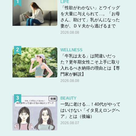
LIFE
「性欲がわかない」とウイッグ
を大量に与えられて…。「お母
さん、助けて」乳がんになった
妻が、ＤＶ夫から逃げるまで
2026.08.08
WELLNESS
「牛乳は太る」は間違いだっ
た？更年期女性こそ上手に取り
入れるべき納得の理由とは【専
門家が解説】
2026.08.08
BEAUTY
一気に老ける…！40代がやって
はいけない「イタ見えロングヘ
ア」とは（後編）
2026.08.07