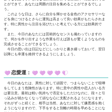
とができて、あなたは周囲の注目を集めることができるでしょ
う。
このような日は、さらに自分を輝かせる金色のアクセサリーな
どを身につけるとさらに運気は高まって良い効果がもたらされま
す。特に異性から注目を浴びたいと考えている方には効果的で
す。
また、今日のあなたには芸術的なセンスも備わっていますの
で、何かを作り出すような作業を行えば誰もが驚くようなものを
完成させることができるでしょう。
今日の思い出は日記などにしっかりと書き綴っておいて、翌日
以降にも幸運を維持できるようにしましょう。
恋愛運：
今日のあなたは、異性に対して頑固で、つまらないことで喧嘩
をしてしまう危険性があります。特に意中の異性や恋人がいる方
は要注意。最初は軽い気持ちで否定をしただけなのに、段々と引
っ込みが就かなくなって頑なな心に支配されるようになります。
それがずっと続くと、相手は当然、あなたに対して嫌悪感を抱く
ようになりますので、下手をすると別離の時期を早めることにな