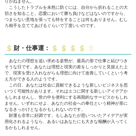
りかねません。
こうしたトラブルを未然に防ぐには、自分から折れることの大
切さを知ること。恋愛において勝ち負けなどはないのですから、
つまらない意地を張っても特をすることは何もありません。むし
ろ相手を立ててあげるぐらいで丁度いいのです。
財・仕事運：
あなたの理想を追い求める姿勢が、最高の形で仕事と結びつき
そうな日です。あなたは理想と現実の差をしっかりと見据えた上
で、現実を受け入れながらも理想に向けて改善していくという考
え方ができる人のようです。
この日、あなたは社会に貢献できるような新しいビジネスを思
いつく可能性があります。それはエコに関する新しいアイデアか
もしれませんし、世の中を便利にする画期的なサービスかもしれ
ません。いずれにせよ、あなたの社会への奉仕という精神が形に
なるきっかけとなるかもしれないのです。
財運も非常に好調です。もしあなたが思いついたアイデアが実
用化されるようなら、あるいはあなたにも大きな報酬が入ってく
るかもしれません。