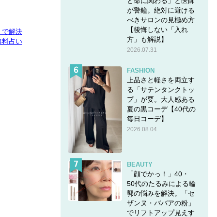
と命に関わる」と医師
が警鐘。絶対に避ける
べきサロンの見極め方
【後悔しない「入れ
E」で解決
方」も解説】
無料占い
2026.07.31
FASHION
上品さと軽さを両立す
る「サテンタンクトッ
プ」が要。大人感ある
夏の黒コーデ【40代の
毎日コーデ】
2026.08.04
BEAUTY
「顔でかっ！」40・
50代のたるみによる輪
郭の悩みを解決。「セ
ザンヌ・ババアの粉」
でリフトアップ見えす