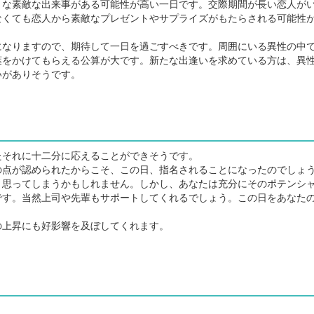
な素敵な出来事がある可能性が高い一日です。交際期間が長い恋人が
なくても恋人から素敵なプレゼントやサプライズがもたらされる可能性
なりますので、期待して一日を過ごすべきです。周囲にいる異性の中
葉をかけてもらえる公算が大です。新たな出逢いを求めている方は、異
いがありそうです。
それに十二分に応えることができそうです。
点が認められたからこそ、この日、指名されることになったのでしょ
と思ってしまうかもしれません。しかし、あなたは充分にそのポテンシ
です。当然上司や先輩もサポートしてくれるでしょう。この日をあなた
上昇にも好影響を及ぼしてくれます。