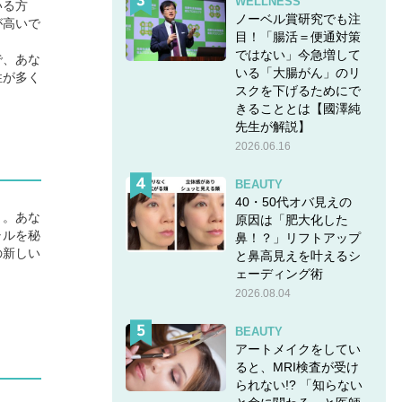
WELLNESS
いる方
ノーベル賞研究でも注
が高いで
目！「腸活＝便通対策
ではない」今急増して
で、あな
いる「大腸がん」のリ
性が多く
スクを下げるためにで
きることとは【國澤純
先生が解説】
2026.06.16
BEAUTY
40・50代オバ見えの
う。あな
原因は「肥大化した
ャルを秘
鼻！？」リフトアップ
の新しい
と鼻高見えを叶えるシ
ェーディング術
2026.08.04
BEAUTY
アートメイクをしてい
ると、MRI検査が受け
られない!? 「知らない