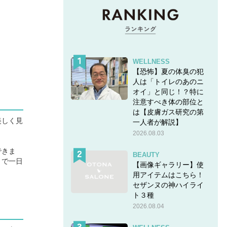
WELLNESS
【恐怖】夏の体臭の犯
人は「トイレのあのニ
オイ」と同じ！？特に
注意すべき体の部位と
は【皮膚ガス研究の第
美しく見
一人者が解説】
2026.08.03
できま
BEAUTY
りで一日
【画像ギャラリー】使
用アイテムはこちら！
セザンヌの神ハイライ
ト３種
2026.08.04