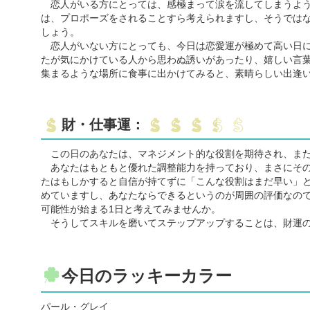
恋人がいる方にとっては、感極まって涙を流してしまうよう
は、プロポーズをされることすら考えられますし、そうでは
しょう。
恋人がいない方にとっても、今日は恋愛運が極めて高い日に
たが気にかけている人から思わぬ誘いがあったり、嬉しい言
集まるような場所に食事に出かけてみると、素晴らしい出逢
財・仕事運：
この日のあなたは、マネジメント的な役割を期待され、また
あなたはもともと優れた調整能力を持っており、まさにその
たはもしかすると自信が持てずに「こんな役割はまだ早い」
めていますし、あなたならできるというのが周囲の評価なの
可能性が始まる1日と考えてみませんか。
そうしてスキルを磨いてステップアップすることは、財運の
今日のラッキーカラー
パール・グレイ