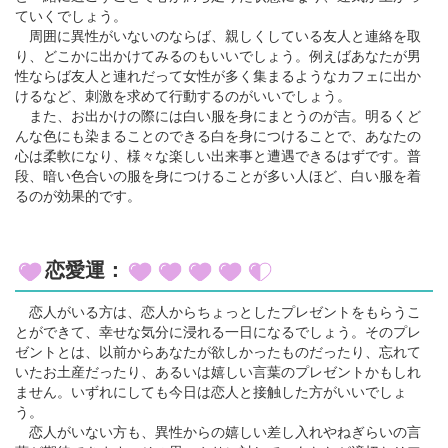
ていくでしょう。
周囲に異性がいないのならば、親しくしている友人と連絡を取
り、どこかに出かけてみるのもいいでしょう。例えばあなたが男
性ならば友人と連れだって女性が多く集まるようなカフェに出か
けるなど、刺激を求めて行動するのがいいでしょう。
また、お出かけの際には白い服を身にまとうのが吉。明るくど
んな色にも染まることのできる白を身につけることで、あなたの
心は柔軟になり、様々な楽しい出来事と遭遇できるはずです。普
段、暗い色合いの服を身につけることが多い人ほど、白い服を着
るのが効果的です。
恋愛運：
恋人がいる方は、恋人からちょっとしたプレゼントをもらうこ
とができて、幸せな気分に浸れる一日になるでしょう。そのプレ
ゼントとは、以前からあなたが欲しかったものだったり、忘れて
いたお土産だったり、あるいは嬉しい言葉のプレゼントかもしれ
ません。いずれにしても今日は恋人と接触した方がいいでしょ
う。
恋人がいない方も、異性からの嬉しい差し入れやねぎらいの言