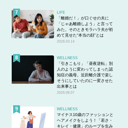
LIFE
「離婚だ！」が口ぐせの夫に
「じゃあ離婚しよう」と言って
みた。そのときモラハラ夫が初
めて見せた“本当の顔”とは
2026.03.14
WELLNESS
「引きこもり」「昼夜逆転」別
人のように変わってしまった認
知症の義母。近距離介護で楽し
そうにしていたのに一変させた
出来事とは
2026.08.07
WELLNESS
マイナス10歳のファッションと
ヘアメイクをしよう！「若さ・
キレイ・健康」のループを生み