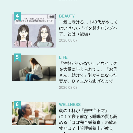
BEAUTY
一気に老ける…！40代がやって
はいけない「イタ見えロングヘ
ア」とは（後編）
2026.08.07
LIFE
「性欲がわかない」とウイッグ
を大量に与えられて…。「お母
さん、助けて」乳がんになった
妻が、ＤＶ夫から逃げるまで
2026.08.08
WELLNESS
朝の１杯が「熱中症予防」
に！？寝る前なら睡眠の質も高
める「ほぼ完全栄養食」の飲み
物とは？【管理栄養士が教え