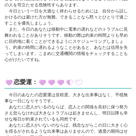
の人を苛立たせる危険性すらあります。
今日という一日を大過なく終わらせるためには、自分から話し
かけるのは避けた方が無難。できることなら黙々とひとりで過ご
すことを優先しましょう。
また、今日のあなたは移動中に電車の遅れなどのトラブルに見
舞われることがありそうです。移動の際は約束の時間よりも早め
に目的地に着くことができるようにスケジューリングしましょ
う。約束の時間に遅れるようなことがあると、あなたは信用を失
ってしまいます。こまめに交通機関の情報をチェックすることも
心がけたいですね。
恋愛運：
今日のあなたの恋愛運は並程度。大きな出来事はなく、平穏無
事な一日になりそうです。
あなたに恋人がいるのならば、恋人との関係を良好に保つ努力
さえ怠らなければ大きなトラブルは起きませんし、明日以降も幸
せな毎日が約束されているも同然です。
あなたに恋人がいないのならば、残念ながらこの日に大きく心
を揺るがされるような出来事はありませんので、過度の期待はせ