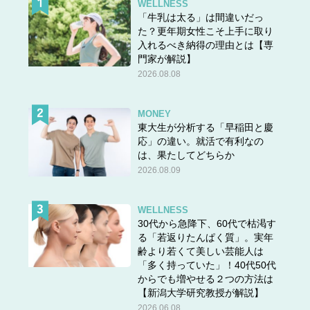
WELLNESS
「牛乳は太る」は間違いだっ
た？更年期女性こそ上手に取り
入れるべき納得の理由とは【専
門家が解説】
2026.08.08
MONEY
東大生が分析する「早稲田と慶
応」の違い。就活で有利なの
は、果たしてどちらか
2026.08.09
WELLNESS
30代から急降下、60代で枯渇す
る「若返りたんぱく質」。実年
齢より若くて美しい芸能人は
「多く持っていた」！40代50代
からでも増やせる２つの方法は
【新潟大学研究教授が解説】
2026.06.08