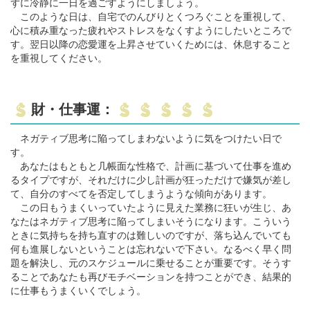
ずに冷静に一日を過ごすようにしましょう。
このような日は、自宅でのんびりとくつろぐことを重視して、
心に積み重なった疲れやストレスをなくすようにしたいところで
す。翌日以降の恋愛運を上昇させていくためには、休息すること
を重視してください。
財・仕事運：
ネガティブ思考に陥ってしまわないように気をつけたい日で
す。
あなたはもともと几帳面な性格で、計画に基づいて仕事を進め
るタイプですが、それだけに少し計画が狂っただけで嫌気が差し
て、自分のすべてを否定してしまうような傾向があります。
この日もうまくいっていたように見えた業務に狂いが生じ、あ
なたはネガティブ思考に陥ってしまいそうになります。こういう
ときに気持ちを持ち直すのは難しいのですが、落ち込んでいても
何も進展しないということは忘れないで下さい。なるべく早く問
題を解決し、元のスケジュールに乗せることが重要です。そうす
ることであなたも再びモチベーションを持つことができ、結果的
に仕事もうまくいくでしょう。