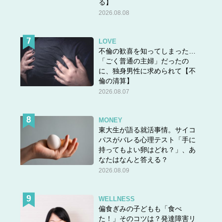
る】
2026.08.08
LOVE
不倫の歓喜を知ってしまった…
「ごく普通の主婦」だったの
に、独身男性に求められて【不
倫の清算】
2026.08.07
MONEY
東大生が語る就活事情。サイコ
パスがバレる心理テスト「手に
持ってもよい卵はどれ？」、あ
なたはなんと答える？
2026.08.09
WELLNESS
偏食ぎみの子どもも「食べ
た！」そのコツは？発達障害リ