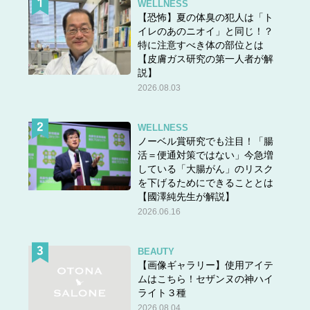
WELLNESS
【恐怖】夏の体臭の犯人は「ト
イレのあのニオイ」と同じ！？
特に注意すべき体の部位とは
【皮膚ガス研究の第一人者が解
説】
2026.08.03
WELLNESS
ノーベル賞研究でも注目！「腸
活＝便通対策ではない」今急増
している「大腸がん」のリスク
を下げるためにできることとは
【國澤純先生が解説】
2026.06.16
BEAUTY
【画像ギャラリー】使用アイテ
ムはこちら！セザンヌの神ハイ
ライト３種
2026.08.04