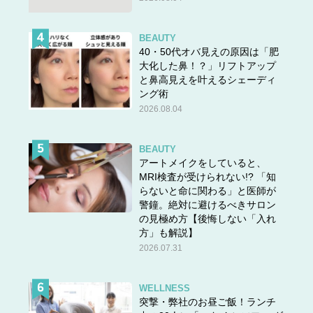
BEAUTY
40・50代オバ見えの原因は「肥
大化した鼻！？」リフトアップ
と鼻高見えを叶えるシェーディ
ング術
2026.08.04
BEAUTY
アートメイクをしていると、
MRI検査が受けられない!? 「知
らないと命に関わる」と医師が
警鐘。絶対に避けるべきサロン
の見極め方【後悔しない「入れ
方」も解説】
2026.07.31
WELLNESS
突撃・弊社のお昼ご飯！ランチ