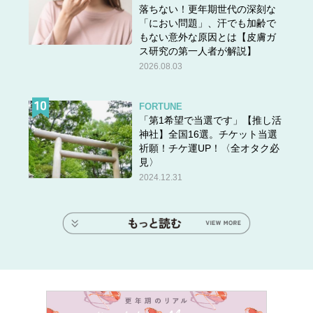
落ちない！更年期世代の深刻な
「におい問題」、汗でも加齢で
もない意外な原因とは【皮膚ガ
ス研究の第一人者が解説】
2026.08.03
FORTUNE
「第1希望で当選です」【推し活
神社】全国16選。チケット当選
祈願！チケ運UP！〈全オタク必
見〉
2024.12.31