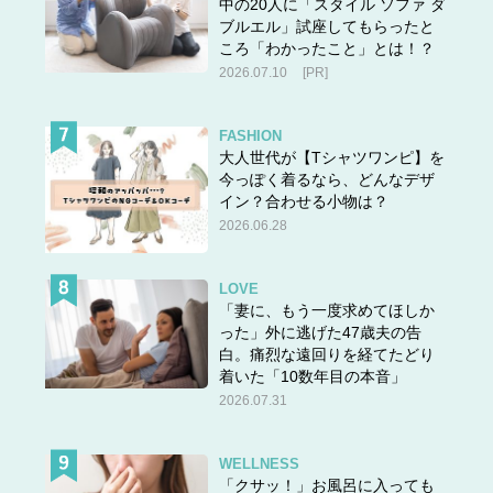
中の20人に「スタイル ソファ ダ
ブルエル」試座してもらったと
ころ「わかったこと」とは！？
2026.07.10
[PR]
FASHION
大人世代が【Tシャツワンピ】を
今っぽく着るなら、どんなデザ
イン？合わせる小物は？
2026.06.28
LOVE
「妻に、もう一度求めてほしか
った」外に逃げた47歳夫の告
白。痛烈な遠回りを経てたどり
着いた「10数年目の本音」
2026.07.31
WELLNESS
「クサッ！」お風呂に入っても