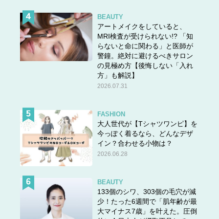
BEAUTY
アートメイクをしていると、
MRI検査が受けられない!? 「知
らないと命に関わる」と医師が
警鐘。絶対に避けるべきサロン
の見極め方【後悔しない「入れ
方」も解説】
2026.07.31
FASHION
大人世代が【Tシャツワンピ】を
今っぽく着るなら、どんなデザ
イン？合わせる小物は？
2026.06.28
BEAUTY
133個のシワ、303個の毛穴が減
少！たった6週間で「肌年齢が最
大マイナス7歳」を叶えた。圧倒