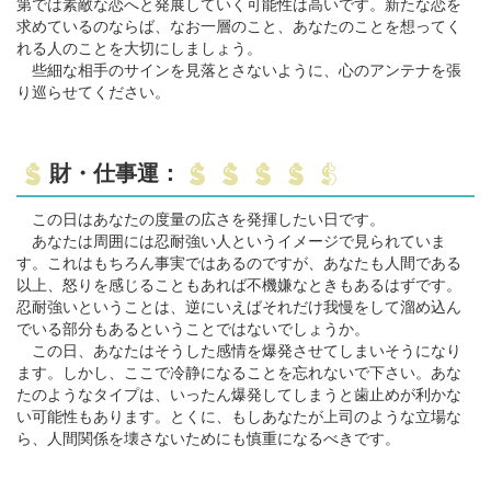
第では素敵な恋へと発展していく可能性は高いです。新たな恋を
求めているのならば、なお一層のこと、あなたのことを想ってく
れる人のことを大切にしましょう。
些細な相手のサインを見落とさないように、心のアンテナを張
り巡らせてください。
財・仕事運：
この日はあなたの度量の広さを発揮したい日です。
あなたは周囲には忍耐強い人というイメージで見られていま
す。これはもちろん事実ではあるのですが、あなたも人間である
以上、怒りを感じることもあれば不機嫌なときもあるはずです。
忍耐強いということは、逆にいえばそれだけ我慢をして溜め込ん
でいる部分もあるということではないでしょうか。
この日、あなたはそうした感情を爆発させてしまいそうになり
ます。しかし、ここで冷静になることを忘れないで下さい。あな
たのようなタイプは、いったん爆発してしまうと歯止めが利かな
い可能性もあります。とくに、もしあなたが上司のような立場な
ら、人間関係を壊さないためにも慎重になるべきです。