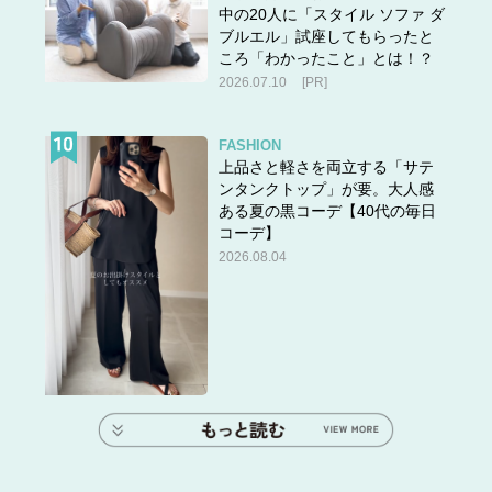
中の20人に「スタイル ソファ ダ
ブルエル」試座してもらったと
ころ「わかったこと」とは！？
2026.07.10
[PR]
FASHION
上品さと軽さを両立する「サテ
ンタンクトップ」が要。大人感
ある夏の黒コーデ【40代の毎日
コーデ】
2026.08.04