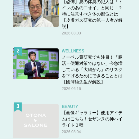
【恐怖】夏の体臭の犯人は「ト
イレのあのニオイ」と同じ！？
特に注意すべき体の部位とは
【皮膚ガス研究の第一人者が解
説】
2026.08.03
WELLNESS
ノーベル賞研究でも注目！「腸
活＝便通対策ではない」今急増
している「大腸がん」のリスク
を下げるためにできることとは
【國澤純先生が解説】
2026.06.16
BEAUTY
【画像ギャラリー】使用アイテ
ムはこちら！セザンヌの神ハイ
ライト３種
2026.08.04