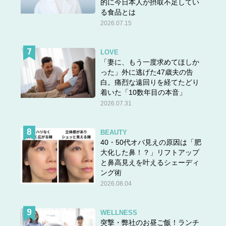
的に今日本人が摂取不足してい
る食品とは
2026.07.15
LOVE
「妻に、もう一度求めてほしか
った」外に逃げた47歳夫の告
白。痛烈な遠回りを経てたどり
着いた「10数年目の本音」
2026.07.31
BEAUTY
40・50代オバ見えの原因は「肥
大化した鼻！？」リフトアップ
と鼻高見えを叶えるシェーディ
ング術
2026.08.04
WELLNESS
突撃・弊社のお昼ご飯！ランチ