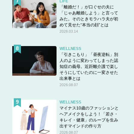
LIFE
「離婚だ！」が口ぐせの夫に
「じゃあ離婚しよう」と言って
みた。そのときモラハラ夫が初
めて見せた“本当の顔”とは
2026.03.14
WELLNESS
「引きこもり」「昼夜逆転」別
人のように変わってしまった認
知症の義母。近距離介護で楽し
そうにしていたのに一変させた
出来事とは
2026.08.07
WELLNESS
マイナス10歳のファッションと
ヘアメイクをしよう！「若さ・
キレイ・健康」のループを生み
出すマインドの作り方
2026.08.07