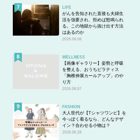
LIFE
がんを告知された直後も夫婦生
活を強要され、拒めば怒鳴られ
る。この地獄から抜け出す方法
はあるのか
2026.08.08
WELLNESS
【画像ギャラリー】姿勢と呼吸
を整える、おうちピラティス
「胸椎伸展カールアップ」のや
り方
2026.08.07
FASHION
大人世代が【Tシャツワンピ】を
今っぽく着るなら、どんなデザ
イン？合わせる小物は？
2026.06.28