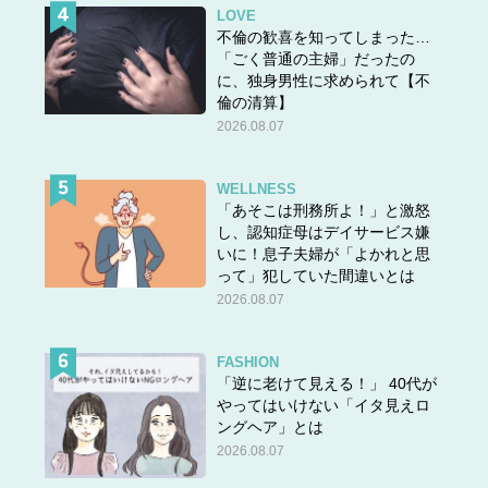
LOVE
不倫の歓喜を知ってしまった…
「ごく普通の主婦」だったの
に、独身男性に求められて【不
倫の清算】
2026.08.07
WELLNESS
「あそこは刑務所よ！」と激怒
し、認知症母はデイサービス嫌
いに！息子夫婦が「よかれと思
って」犯していた間違いとは
2026.08.07
FASHION
「逆に老けて見える！」 40代が
やってはいけない「イタ見えロ
ングヘア」とは
2026.08.07