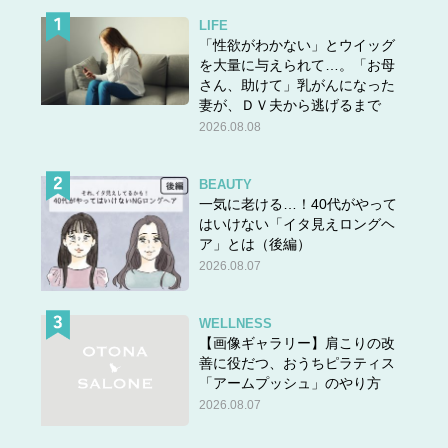
LIFE
「性欲がわかない」とウイッグ
を大量に与えられて…。「お母
さん、助けて」乳がんになった
妻が、ＤＶ夫から逃げるまで
2026.08.08
BEAUTY
一気に老ける…！40代がやって
はいけない「イタ見えロングヘ
ア」とは（後編）
2026.08.07
WELLNESS
【画像ギャラリー】肩こりの改
善に役だつ、おうちピラティス
「アームプッシュ」のやり方
2026.08.07