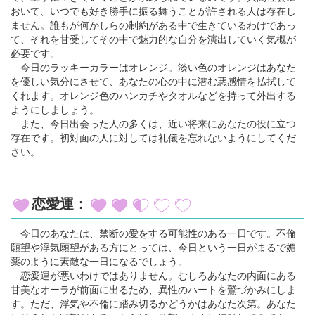
おいて、いつでも好き勝手に振る舞うことが許される人は存在し
ません。誰もが何かしらの制約がある中で生きているわけであっ
て、それを甘受してその中で魅力的な自分を演出していく気概が
必要です。
今日のラッキーカラーはオレンジ。淡い色のオレンジはあなた
を優しい気分にさせて、あなたの心の中に潜む悪感情を払拭して
くれます。オレンジ色のハンカチやタオルなどを持って外出する
ようにしましょう。
また、今日出会った人の多くは、近い将来にあなたの役に立つ
存在です。初対面の人に対しては礼儀を忘れないようにしてくだ
さい。
恋愛運：
今日のあなたは、禁断の愛をする可能性のある一日です。不倫
願望や浮気願望がある方にとっては、今日という一日がまるで媚
薬のように素敵な一日になるでしょう。
恋愛運が悪いわけではありません。むしろあなたの内面にある
甘美なオーラが前面に出るため、異性のハートを鷲づかみにしま
す。ただ、浮気や不倫に踏み切るかどうかはあなた次第。あなた