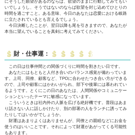
にそうした願望があるのならば、欲望のままに行動してみてもい
いでしょうし、そうではないのならば欲望を封じ込めてひとりの
時間を過ごすこと。ある意味、今日のあなたは恋愛における岐路
に立たされているとも言えるでしょう。
今日決断したことが、翌日以降も尾を引きますので、あなたが
本当に望んでいることを真剣に考えてみてください。
財・仕事運：
この日は仕事仲間との関係づくりに時間を割きたい日です。
あなたにはもともと人付き合いのバランス感覚が備わっていま
す。上司、同僚、顧客など、TPOに合わせたつき合い方ができる
ので、上司や顧客にはかわいがられ、部下や後輩には慕われてい
るようです。とくにこの日のあなたは、人間関係やコミュニケー
ションといったテーマに敏感になっています。
こういうときは社内外の人脈を広げる絶好機です。普段はあま
り話さない人に話しかけたり、別の部署の人をランチに誘ってみ
たりしてはいかがでしょうか。
財運はあまりよくはありませんが、同僚との親睦などにお金を
使うのはいいことです。それによって財運があがってくる可能性
もあります。