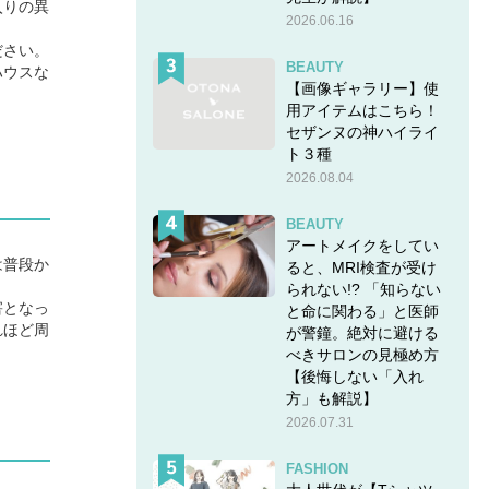
入りの異
2026.06.16
ださい。
BEAUTY
ハウスな
【画像ギャラリー】使
用アイテムはこちら！
セザンヌの神ハイライ
ト３種
2026.08.04
BEAUTY
アートメイクをしてい
は普段か
ると、MRI検査が受け
られない!? 「知らない
害となっ
と命に関わる」と医師
れほど周
が警鐘。絶対に避ける
べきサロンの見極め方
【後悔しない「入れ
方」も解説】
2026.07.31
FASHION