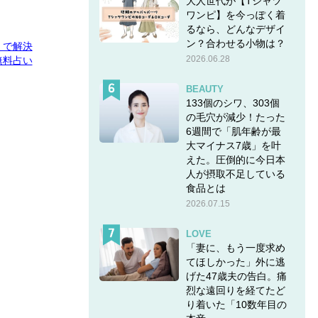
大人世代が【Tシャツ
ワンピ】を今っぽく着
るなら、どんなデザイ
ン？合わせる小物は？
E」で解決
2026.06.28
無料占い
BEAUTY
133個のシワ、303個
の毛穴が減少！たった
6週間で「肌年齢が最
大マイナス7歳」を叶
えた。圧倒的に今日本
人が摂取不足している
食品とは
2026.07.15
LOVE
「妻に、もう一度求め
てほしかった」外に逃
げた47歳夫の告白。痛
烈な遠回りを経てたど
り着いた「10数年目の