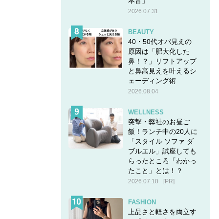
本音」
2026.07.31
BEAUTY
40・50代オバ見えの
原因は「肥大化した
鼻！？」リフトアップ
と鼻高見えを叶えるシ
ェーディング術
2026.08.04
WELLNESS
突撃・弊社のお昼ご
飯！ランチ中の20人に
「スタイル ソファ ダ
ブルエル」試座しても
らったところ「わかっ
たこと」とは！？
2026.07.10
[PR]
FASHION
上品さと軽さを両立す