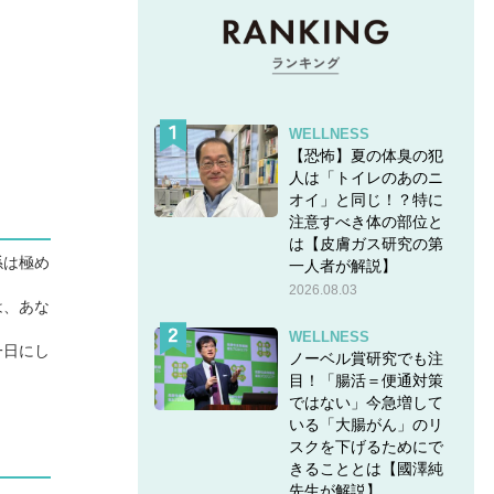
WELLNESS
【恐怖】夏の体臭の犯
人は「トイレのあのニ
オイ」と同じ！？特に
注意すべき体の部位と
は【皮膚ガス研究の第
係は極め
一人者が解説】
2026.08.03
は、あな
WELLNESS
一日にし
ノーベル賞研究でも注
目！「腸活＝便通対策
ではない」今急増して
いる「大腸がん」のリ
スクを下げるためにで
きることとは【國澤純
先生が解説】