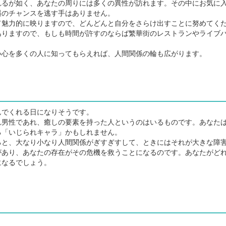
るが如く、あなたの周りには多くの異性が訪れます。その中にお気に
遇のチャンスを逃す手はありません。
魅力的に映りますので、どんどんと自分をさらけ出すことに努めてく
ありますので、もしも時間が許すのならば繁華街のレストランやライブ
心を多くの人に知ってもらえれば、人間関係の輪も広がります。
でくれる日になりそうです。
男性であれ、癒しの要素を持った人というのはいるものです。あなた
る「いじられキャラ」かもしれません。
と、大なり小なり人間関係がぎすぎすして、ときにはそれが大きな障
があり、あなたの存在がその危機を救うことになるのです。あなたがど
になるでしょう。