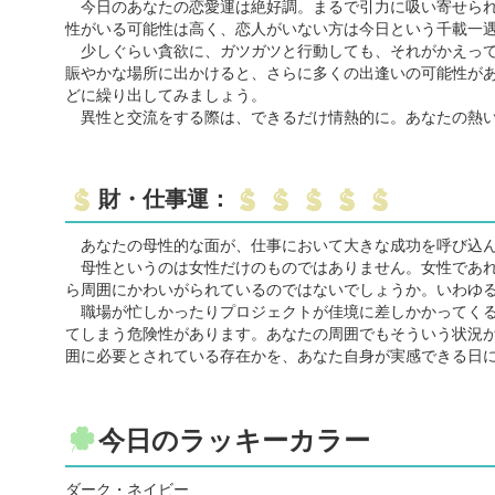
今日のあなたの恋愛運は絶好調。まるで引力に吸い寄せられ
性がいる可能性は高く、恋人がいない方は今日という千載一
少しぐらい貪欲に、ガツガツと行動しても、それがかえって
賑やかな場所に出かけると、さらに多くの出逢いの可能性が
どに繰り出してみましょう。
異性と交流をする際は、できるだけ情熱的に。あなたの熱い
財・仕事運：
あなたの母性的な面が、仕事において大きな成功を呼び込ん
母性というのは女性だけのものではありません。女性であれ
ら周囲にかわいがられているのではないでしょうか。いわゆ
職場が忙しかったりプロジェクトが佳境に差しかかってくる
てしまう危険性があります。あなたの周囲でもそういう状況
囲に必要とされている存在かを、あなた自身が実感できる日
今日のラッキーカラー
ダーク・ネイビー