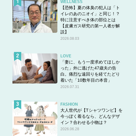
WELLNESS
【恐怖】夏の体臭の犯人は「ト
イレのあのニオイ」と同じ！？
特に注意すべき体の部位とは
【皮膚ガス研究の第一人者が解
説】
2026.08.03
LOVE
「妻に、もう一度求めてほしか
った」外に逃げた47歳夫の告
白。痛烈な遠回りを経てたどり
着いた「10数年目の本音」
2026.07.31
FASHION
大人世代が【Tシャツワンピ】を
今っぽく着るなら、どんなデザ
イン？合わせる小物は？
2026.06.28