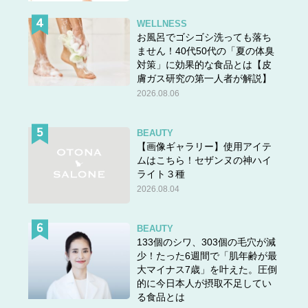
WELLNESS
お風呂でゴシゴシ洗っても落ち
ません！40代50代の「夏の体臭
対策」に効果的な食品とは【皮
膚ガス研究の第一人者が解説】
2026.08.06
BEAUTY
【画像ギャラリー】使用アイテ
ムはこちら！セザンヌの神ハイ
ライト３種
2026.08.04
BEAUTY
133個のシワ、303個の毛穴が減
少！たった6週間で「肌年齢が最
大マイナス7歳」を叶えた。圧倒
的に今日本人が摂取不足してい
る食品とは