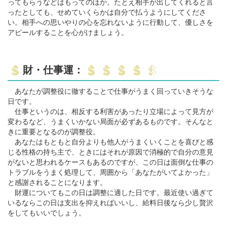
ってもらうなどはもってのほか。たとえ相手が出してくれると言
ったとしても、せめていくらかは自分で払うようにしてくださ
い。相手への思いやりの心を忘れないように行動して、優しさを
アピールすることを心がけましょう。
財・仕事運：
あなたが調整役に徹することで仕事がうまく回っていきそうな
日です。
仕事というのは、相反する利害があったり立場によって見方が
変わるなど、うまくいかない局面が必ずあるものです。そんなと
きに重要となるのが調整役。
あなたはもともと自分よりも他人がうまくいくことを喜びと感
じる性格の持ち主で、ときにはそれが原因で消極的で自分の意見
がないと思われるケースもあるのですが、この日は面倒な仕事の
トラブルをうまく処理して、周囲から「あなたがいてよかった」
と感謝されることになります。
財運についてもこの日は調整に適した日です。最近使い過ぎて
いるならこの日は支出を抑えればいいし、給料日後なら少し贅沢
をしてもいいでしょう。