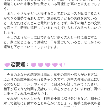
素晴らしい出来事が待ち受けている可能性が高いと言えるでしょ
う。
また、小さな子どもと接することで若いエキスを吸収すること
ができる運勢でもあります。無邪気な子どもの笑顔を見ている
と、あなたはどんどんと元気になれるはず。年下の知人との交流
を図って、若者に流行しているものを採り入れてみるのもいいで
しょう。
今日のような一日にはできるだけ多くの人と一緒に過ごすこ
と。家に閉じこもって孤独な一日を過ごしていると、せっかくの
運気も下がっていってしまいますよ。
恋愛運：
今日のあなたの恋愛運は高め。意中の異性や恋人がいる方は、
ふたりの距離を縮められるチャンスです。意中の異性が身近にい
るのならば、ランチやディナーに自分から誘ってみてください。
相手が暇そうな時間を見計らって声をかけるようにすれば、誘い
に乗ってくれる公算が大です。
それが叶ったとしたら、料理を小皿に取り分けるなど、相手に
対して親切に行動することを心がけましょう。相手に食事代を奢