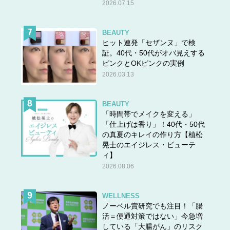
2026.07.15
BEAUTY
ヒット連発「セザンヌ」で検
証。40代・50代がオバ見えする
ピンクとOKピンクの実例
2026.03.13
BEAUTY
「時間帯でメイクを変える」
「仕上げは香り」！40代・50代
の真夏のキレイの作り方【植松
晃士のエイジレス・ビューテ
ィ】
2026.08.06
WELLNESS
ノーベル賞研究でも注目！「腸
活＝便通対策ではない」今急増
している「大腸がん」のリスク