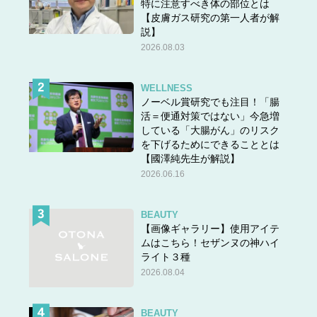
特に注意すべき体の部位とは
【皮膚ガス研究の第一人者が解
説】
2026.08.03
WELLNESS
ノーベル賞研究でも注目！「腸
活＝便通対策ではない」今急増
している「大腸がん」のリスク
を下げるためにできることとは
【國澤純先生が解説】
2026.06.16
BEAUTY
【画像ギャラリー】使用アイテ
ムはこちら！セザンヌの神ハイ
ライト３種
2026.08.04
BEAUTY