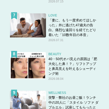
2026.07.15
LOVE
「妻に、もう一度求めてほしか
った」外に逃げた47歳夫の告
白。痛烈な遠回りを経てたどり
着いた「10数年目の本音」
2026.07.31
BEAUTY
40・50代オバ見えの原因は「肥
大化した鼻！？」リフトアップ
と鼻高見えを叶えるシェーディ
ング術
2026.08.04
WELLNESS
突撃・弊社のお昼ご飯！ランチ
中の20人に「スタイル ソファ ダ
ブルエル」試座してもらったと