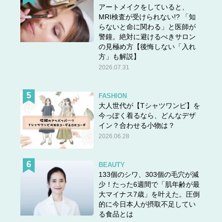
アートメイクをしていると、
MRI検査が受けられない!? 「知
らないと命に関わる」と医師が
警鐘。絶対に避けるべきサロン
の見極め方【後悔しない「入れ
方」も解説】
2026.07.31
FASHION
大人世代が【Tシャツワンピ】を
今っぽく着るなら、どんなデザ
イン？合わせる小物は？
2026.06.28
BEAUTY
133個のシワ、303個の毛穴が減
少！たった6週間で「肌年齢が最
大マイナス7歳」を叶えた。圧倒
的に今日本人が摂取不足してい
る食品とは