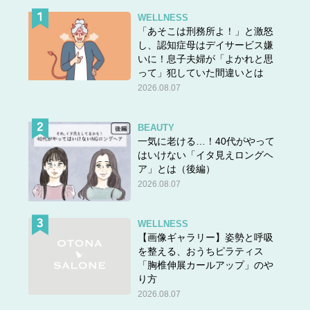
WELLNESS
「あそこは刑務所よ！」と激怒
し、認知症母はデイサービス嫌
いに！息子夫婦が「よかれと思
って」犯していた間違いとは
2026.08.07
BEAUTY
一気に老ける…！40代がやって
はいけない「イタ見えロングヘ
ア」とは（後編）
2026.08.07
WELLNESS
【画像ギャラリー】姿勢と呼吸
を整える、おうちピラティス
「胸椎伸展カールアップ」のや
り方
2026.08.07