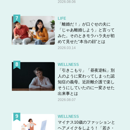
2026.08.06
LIFE
「離婚だ！」が口ぐせの夫に
「じゃあ離婚しよう」と言って
みた。そのときモラハラ夫が初
めて見せた“本当の顔”とは
2026.03.14
WELLNESS
「引きこもり」「昼夜逆転」別
人のように変わってしまった認
知症の義母。近距離介護で楽し
そうにしていたのに一変させた
出来事とは
2026.08.07
WELLNESS
マイナス10歳のファッションと
ヘアメイクをしよう！「若さ・