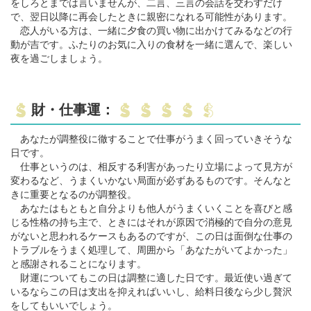
をしろとまでは言いませんが、二言、三言の会話を交わすだけ
で、翌日以降に再会したときに親密になれる可能性があります。
恋人がいる方は、一緒に夕食の買い物に出かけてみるなどの行
動が吉です。ふたりのお気に入りの食材を一緒に選んで、楽しい
夜を過ごしましょう。
財・仕事運：
あなたが調整役に徹することで仕事がうまく回っていきそうな
日です。
仕事というのは、相反する利害があったり立場によって見方が
変わるなど、うまくいかない局面が必ずあるものです。そんなと
きに重要となるのが調整役。
あなたはもともと自分よりも他人がうまくいくことを喜びと感
じる性格の持ち主で、ときにはそれが原因で消極的で自分の意見
がないと思われるケースもあるのですが、この日は面倒な仕事の
トラブルをうまく処理して、周囲から「あなたがいてよかった」
と感謝されることになります。
財運についてもこの日は調整に適した日です。最近使い過ぎて
いるならこの日は支出を抑えればいいし、給料日後なら少し贅沢
をしてもいいでしょう。