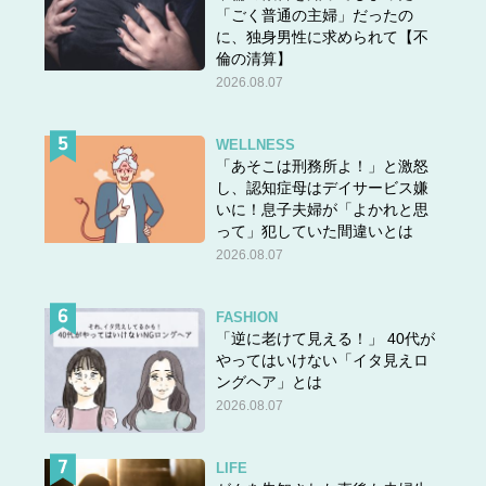
「ごく普通の主婦」だったの
に、独身男性に求められて【不
倫の清算】
2026.08.07
WELLNESS
「あそこは刑務所よ！」と激怒
し、認知症母はデイサービス嫌
いに！息子夫婦が「よかれと思
って」犯していた間違いとは
2026.08.07
FASHION
「逆に老けて見える！」 40代が
やってはいけない「イタ見えロ
ングヘア」とは
2026.08.07
LIFE