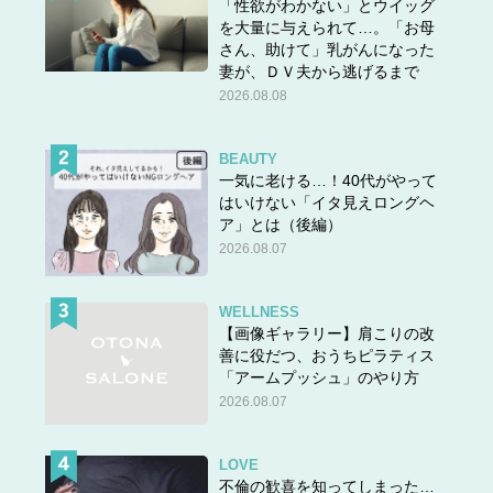
「性欲がわかない」とウイッグ
を大量に与えられて…。「お母
さん、助けて」乳がんになった
妻が、ＤＶ夫から逃げるまで
2026.08.08
BEAUTY
一気に老ける…！40代がやって
はいけない「イタ見えロングヘ
ア」とは（後編）
2026.08.07
WELLNESS
【画像ギャラリー】肩こりの改
善に役だつ、おうちピラティス
「アームプッシュ」のやり方
2026.08.07
LOVE
不倫の歓喜を知ってしまった…