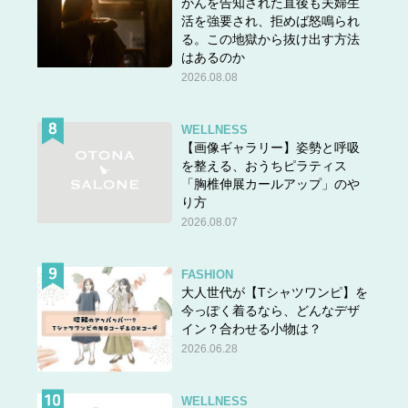
がんを告知された直後も夫婦生
活を強要され、拒めば怒鳴られ
る。この地獄から抜け出す方法
はあるのか
2026.08.08
WELLNESS
【画像ギャラリー】姿勢と呼吸
を整える、おうちピラティス
「胸椎伸展カールアップ」のや
り方
2026.08.07
FASHION
大人世代が【Tシャツワンピ】を
今っぽく着るなら、どんなデザ
イン？合わせる小物は？
2026.06.28
WELLNESS