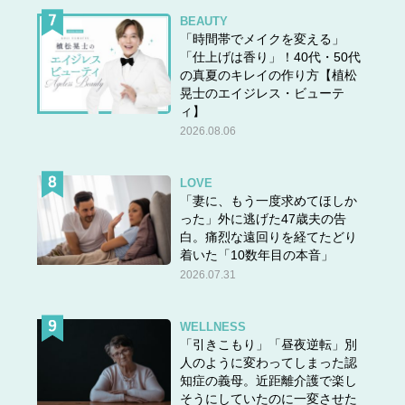
BEAUTY
「時間帯でメイクを変える」
「仕上げは香り」！40代・50代
の真夏のキレイの作り方【植松
晃士のエイジレス・ビューテ
ィ】
2026.08.06
LOVE
「妻に、もう一度求めてほしか
った」外に逃げた47歳夫の告
白。痛烈な遠回りを経てたどり
着いた「10数年目の本音」
2026.07.31
WELLNESS
「引きこもり」「昼夜逆転」別
人のように変わってしまった認
知症の義母。近距離介護で楽し
そうにしていたのに一変させた