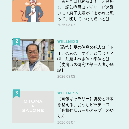
「あそこは刑務所よ！」と激怒
し、認知症母はデイサービス嫌
いに！息子夫婦が「よかれと思
って」犯していた間違いとは
2026.08.07
WELLNESS
【恐怖】夏の体臭の犯人は「ト
イレのあのニオイ」と同じ！？
特に注意すべき体の部位とは
【皮膚ガス研究の第一人者が解
説】
2026.08.03
WELLNESS
【画像ギャラリー】姿勢と呼吸
を整える、おうちピラティス
「胸椎伸展カールアップ」のや
り方
2026.08.07