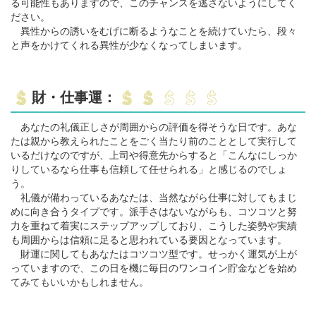
る可能性もありますので、このチャンスを逃さないようにしてく
ださい。
異性からの誘いをむげに断るようなことを続けていたら、段々
と声をかけてくれる異性が少なくなってしまいます。
財・仕事運：
あなたの礼儀正しさが周囲からの評価を得そうな日です。あな
たは親から教えられたことをごく当たり前のこととして実行して
いるだけなのですが、上司や得意先からすると「こんなにしっか
りしているなら仕事も信頼して任せられる」と感じるのでしょ
う。
礼儀が備わっているあなたは、当然ながら仕事に対してもまじ
めに向き合うタイプです。派手さはないながらも、コツコツと努
力を重ねて着実にステップアップしており、こうした姿勢や実績
も周囲からは信頼に足ると思われている要因となっています。
財運に関してもあなたはコツコツ型です。せっかく運気が上が
っていますので、この日を機に毎日のワンコイン貯金などを始め
てみてもいいかもしれません。