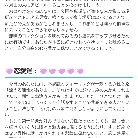
を周囲の人にアピールすることを心がけましょう。
お出かけをするのならば、公園や広場など雑多な人が集まる場
所がベスト。老若男女、様々な人が集う場所に出かけることで、
新たな発見があるかもしれませんし、これまでとは違った価値観
に気づくことができるかもしれません。
趣味のコレクションを眺めてみるのも運気をアップさせるため
には有効です。あなたが本当に好きなものをゆっくりと眺めるこ
とで、自分自身の心を豊かに保つことができるでしょう。
恋愛運：
今日のあなたには、不思議とフィーリングが一致する異性と巡
り逢える運命があります。それはすでに顔なじみの人かもしれま
せんし、新たに出逢う人かもしれません。ただ、ひとつだけ一致
しているのは、じっくりと会話をすることで共感できる人だとい
うこと。決して上辺だけの印象で判断しないようにしてくださ
い。
もしも第一印象が好みではない異性だったとしても、話し合い
を続けていく内に段々と魅力的に感じるようになります。好みで
はない異性に話しかけられても邪険に扱わないこと。恋に進展す