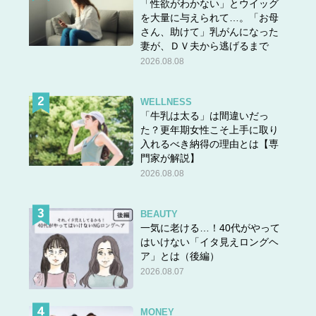
「性欲がわかない」とウイッグ
を大量に与えられて…。「お母
さん、助けて」乳がんになった
妻が、ＤＶ夫から逃げるまで
2026.08.08
WELLNESS
「牛乳は太る」は間違いだっ
た？更年期女性こそ上手に取り
入れるべき納得の理由とは【専
門家が解説】
2026.08.08
BEAUTY
一気に老ける…！40代がやって
はいけない「イタ見えロングヘ
ア」とは（後編）
2026.08.07
MONEY