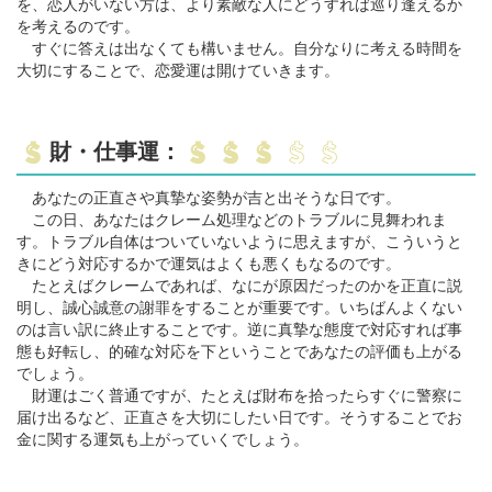
を、恋人がいない方は、より素敵な人にどうすれば巡り逢えるか
を考えるのです。
すぐに答えは出なくても構いません。自分なりに考える時間を
大切にすることで、恋愛運は開けていきます。
財・仕事運：
あなたの正直さや真摯な姿勢が吉と出そうな日です。
この日、あなたはクレーム処理などのトラブルに見舞われま
す。トラブル自体はついていないように思えますが、こういうと
きにどう対応するかで運気はよくも悪くもなるのです。
たとえばクレームであれば、なにが原因だったのかを正直に説
明し、誠心誠意の謝罪をすることが重要です。いちばんよくない
のは言い訳に終止することです。逆に真摯な態度で対応すれば事
態も好転し、的確な対応を下ということであなたの評価も上がる
でしょう。
財運はごく普通ですが、たとえば財布を拾ったらすぐに警察に
届け出るなど、正直さを大切にしたい日です。そうすることでお
金に関する運気も上がっていくでしょう。