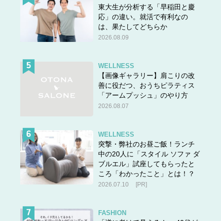
東大生が分析する「早稲田と慶
応」の違い。就活で有利なの
は、果たしてどちらか
2026.08.09
WELLNESS
【画像ギャラリー】肩こりの改
善に役だつ、おうちピラティス
「アームプッシュ」のやり方
2026.08.07
WELLNESS
突撃・弊社のお昼ご飯！ランチ
中の20人に「スタイル ソファ ダ
ブルエル」試座してもらったと
ころ「わかったこと」とは！？
2026.07.10
[PR]
FASHION