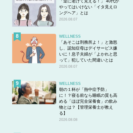
「逆に老けて見える！」 40代が
やってはいけない「イタ見えロ
ングヘア」とは
2026.08.07
WELLNESS
「あそこは刑務所よ！」と激怒
し、認知症母はデイサービス嫌
いに！息子夫婦が「よかれと思
って」犯していた間違いとは
2026.08.07
WELLNESS
朝の１杯が「熱中症予防」
に！？寝る前なら睡眠の質も高
める「ほぼ完全栄養食」の飲み
物とは？【管理栄養士が教え
る】
2026.08.08