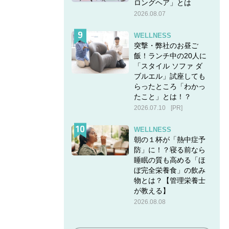
ロングヘア」とは
2026.08.07
WELLNESS
突撃・弊社のお昼ご
飯！ランチ中の20人に
「スタイル ソファ ダ
ブルエル」試座しても
らったところ「わかっ
たこと」とは！？
2026.07.10
[PR]
WELLNESS
朝の１杯が「熱中症予
防」に！？寝る前なら
睡眠の質も高める「ほ
ぼ完全栄養食」の飲み
物とは？【管理栄養士
が教える】
2026.08.08