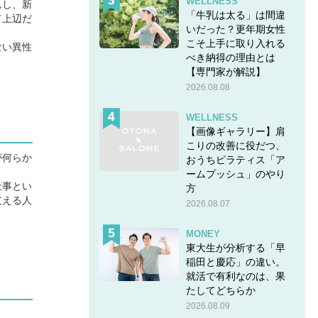
WELLNESS
んし、新
「牛乳は太る」は間違
て上辺だ
いだった？更年期女性
こそ上手に取り入れる
ない異性
べき納得の理由とは
【専門家が解説】
2026.08.08
WELLNESS
【画像ギャラリー】肩
こりの改善に役だつ、
が何らか
おうちピラティス「ア
ームプッシュ」のやり
仕事とい
方
支える人
2026.08.07
MONEY
東大生が分析する「早
稲田と慶応」の違い。
就活で有利なのは、果
たしてどちらか
2026.08.09