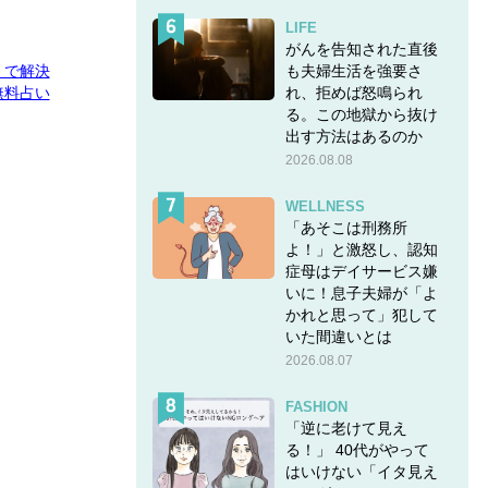
LIFE
がんを告知された直後
も夫婦生活を強要さ
E」で解決
れ、拒めば怒鳴られ
無料占い
る。この地獄から抜け
出す方法はあるのか
2026.08.08
WELLNESS
「あそこは刑務所
よ！」と激怒し、認知
症母はデイサービス嫌
いに！息子夫婦が「よ
かれと思って」犯して
いた間違いとは
2026.08.07
FASHION
「逆に老けて見え
る！」 40代がやって
はいけない「イタ見え