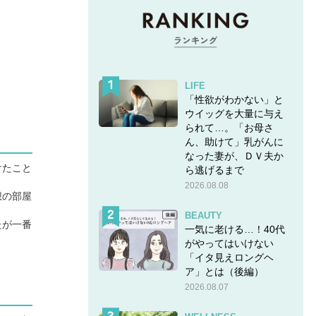
LIFE
「性欲がわかない」と
ウイッグを大量に与え
られて…。「お母さ
ん、助けて」乳がんに
なった妻が、ＤＶ夫か
けたこと
ら逃げるまで
2026.08.08
想の部屋
BEAUTY
たが一番
一気に老ける…！40代
がやってはいけない
「イタ見えロングヘ
ア」とは（後編）
2026.08.07