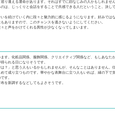
巡り逢える運命があります。それはすでに顔なじみの人かもしれませ
るのは、じっくりと会話をすることで共感できる人だということ。決し
いを続けていく内に段々と魅力的に感じるようになります。好みでは
性もありますので、このチャンスを逃さないようにしてください。
々と声をかけてくれる異性が少なくなってしまいます。
ます。化粧品関係、服飾関係、クリエイティブ関係など、もしあなた
が得られる日になりそうです。
は？」と思う人もいるかもしれませんが、そんなことはありません。
じめて成り立つものです。華やかな表舞台に立つ人もいれば、縁の下で
のです。
布を新調するなどしてもよさそうです。