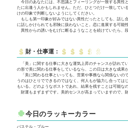
今日のあなたには、不思議とフィーリングが一致する異性と
たに出逢う人かもしれません。ただ、ひとつだけ一致してい
けの印象で判断しないようにしてください。
もしも第一印象が好みではない異性だったとしても、話し合
に話しかけられても邪険に扱わないこと。恋に進展する可能
異性からの誘いをむげに断るようなことを続けていたら、段
財・仕事運：
「美」に関する仕事に大きな運気上昇のチャンスが訪れてい
の形で美に関わる仕事をしているなら、この日は大きな成果
「美に関わる仕事といっても、営業や事務なら関係ないので
うのはひとりでできるのではなく、何人もが協力し合っては
もいる。どのようなポストであれ、結果を残すことは可能な
財運もまずまずです。美的センスが高まっていますので、財
今日のラッキーカラー
パステル・ブルー