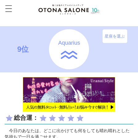
星座を選ぶ
Aquarius
9位
総合運：
今日のあなたは、どこに出かけても何をしても晴れ晴れとした
気持ちで一日を過ごせます。