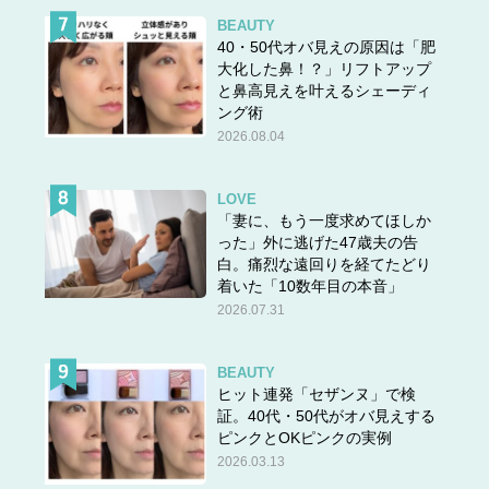
BEAUTY
40・50代オバ見えの原因は「肥
大化した鼻！？」リフトアップ
と鼻高見えを叶えるシェーディ
ング術
2026.08.04
LOVE
「妻に、もう一度求めてほしか
った」外に逃げた47歳夫の告
白。痛烈な遠回りを経てたどり
着いた「10数年目の本音」
2026.07.31
BEAUTY
ヒット連発「セザンヌ」で検
証。40代・50代がオバ見えする
ピンクとOKピンクの実例
2026.03.13