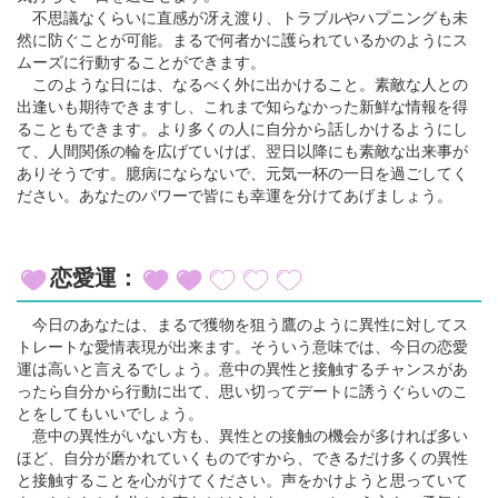
不思議なくらいに直感が冴え渡り、トラブルやハプニングも未
然に防ぐことが可能。まるで何者かに護られているかのようにス
ムーズに行動することができます。
このような日には、なるべく外に出かけること。素敵な人との
出逢いも期待できますし、これまで知らなかった新鮮な情報を得
ることもできます。より多くの人に自分から話しかけるようにし
て、人間関係の輪を広げていけば、翌日以降にも素敵な出来事が
ありそうです。臆病にならないで、元気一杯の一日を過ごしてく
ださい。あなたのパワーで皆にも幸運を分けてあげましょう。
恋愛運：
今日のあなたは、まるで獲物を狙う鷹のように異性に対してス
トレートな愛情表現が出来ます。そういう意味では、今日の恋愛
運は高いと言えるでしょう。意中の異性と接触するチャンスがあ
ったら自分から行動に出て、思い切ってデートに誘うぐらいのこ
とをしてもいいでしょう。
意中の異性がいない方も、異性との接触の機会が多ければ多い
ほど、自分が磨かれていくものですから、できるだけ多くの異性
と接触することを心がけてください。声をかけようと思っていて