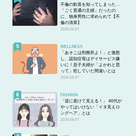
不倫の歓喜を知ってしまった…
「ごく普通の主婦」だったの
に、独身男性に求められて【不
倫の清算】
2026.08.07
WELLNESS
「あそこは刑務所よ！」と激怒
し、認知症母はデイサービス嫌
いに！息子夫婦が「よかれと思
って」犯していた間違いとは
2026.08.07
FASHION
「逆に老けて見える！」 40代が
やってはいけない「イタ見えロ
ングヘア」とは
2026.08.07