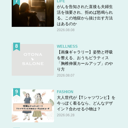
LIFE
がんを告知された直後も夫婦生
活を強要され、拒めば怒鳴られ
る。この地獄から抜け出す方法
はあるのか
2026.08.08
WELLNESS
【画像ギャラリー】姿勢と呼吸
を整える、おうちピラティス
「胸椎伸展カールアップ」のや
り方
2026.08.07
FASHION
大人世代が【Tシャツワンピ】を
今っぽく着るなら、どんなデザ
イン？合わせる小物は？
2026.06.28