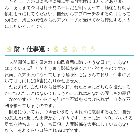
ただし、この日に恋仲に発展する可能性はほとんどありませ
ん。あくまで今日は様子見の一日だと割り切って、極端な行動は
慎むようにしてください。自分からアプローチをするのはもって
のほか。周囲の異性からのアプローチが受けてから行動するよう
にしたいところです。
財・仕事運：
人間関係に振り回されて自己嫌悪に陥りそうな日です。あなた
はよくいえば誰とでもうまく関係を築くことができるのですが、
反面、八方美人になってしまう危険性もはらんでおり、仕事にお
いてはしばしば障害になりかねません。
たとえば、ふたりから仕事を頼まれたときにどちらを優先する
かで悩んだことはないでしょうか。これはあなたの優しさの裏返
しなのですが、だからこそ誰にも不満をぶつけられず、自身が不
利を被ってしまうのです。
財運についても、つき合いを断りきれずに散財するなど、自分
の意志とは反した出費がありそうです。ときには「NO」をいえる
勇気を持ちましょう。常日頃、人間関係を大事にしているあなた
なら、それくらいは許されるはずです。