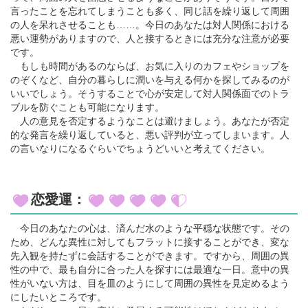
言ったことを忘れてしまうことも多く、同じ話を繰り返して周囲
の人を呆れさせることも……。今日のあなたは対人関係における
悪い運勢がありますので、人と接するときには充分な注意が必要
です。
もしも時間があるのならば、お気に入りのカフェやショップを
のぞくなど、自分の暮らしに潤いを与える何かを探してみるのが
いいでしょう。そうすることで心が安定して対人関係面でのトラ
ブルを防ぐことも可能になります。
人の意見を否定するようなことは避けましょう。あなたが否定
的な発言を繰り返していると、悪い評判が立ってしまいます。人
の言いなりになるぐらいでちょうどいいと考えてください。
恋愛運：
今日のあなたの心は、済んだ水のような平穏な状態です。その
ため、どんな異性に対してもフラットに接することができ、変な
先入観を持たずに会話することができます。ですから、周囲の異
性の中で、最も自分に合った人を探すには最適な一日。意中の異
性がいない方は、目を皿のようにして周囲の異性を見定めるよう
にしたいところです。