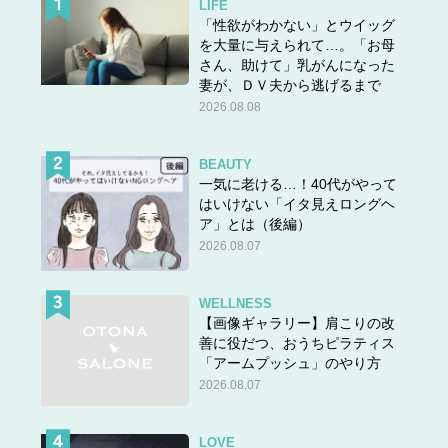
LIFE
「性欲がわかない」とウイッグ
を大量に与えられて…。「お母
さん、助けて」乳がんになった
妻が、ＤＶ夫から逃げるまで
2026.08.08
BEAUTY
一気に老ける…！40代がやって
はいけない「イタ見えロングヘ
ア」とは（後編）
2026.08.07
WELLNESS
【画像ギャラリー】肩こりの改
善に役だつ、おうちピラティス
「アームプッシュ」のやり方
2026.08.07
LOVE