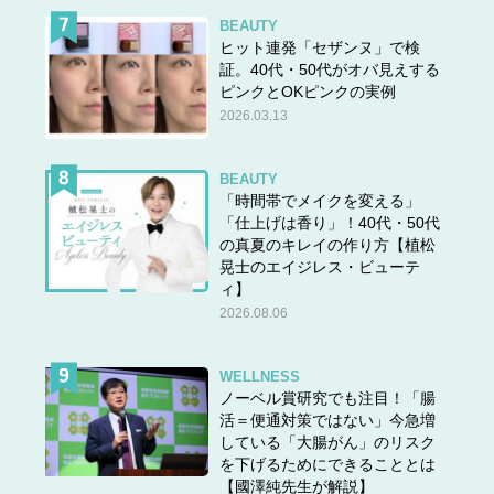
BEAUTY
ヒット連発「セザンヌ」で検
証。40代・50代がオバ見えする
ピンクとOKピンクの実例
2026.03.13
BEAUTY
「時間帯でメイクを変える」
「仕上げは香り」！40代・50代
の真夏のキレイの作り方【植松
晃士のエイジレス・ビューテ
ィ】
2026.08.06
WELLNESS
ノーベル賞研究でも注目！「腸
活＝便通対策ではない」今急増
している「大腸がん」のリスク
を下げるためにできることとは
【國澤純先生が解説】