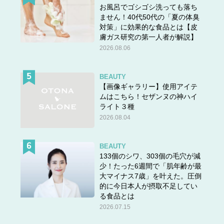
お風呂でゴシゴシ洗っても落ち
ません！40代50代の「夏の体臭
対策」に効果的な食品とは【皮
膚ガス研究の第一人者が解説】
2026.08.06
BEAUTY
【画像ギャラリー】使用アイテ
ムはこちら！セザンヌの神ハイ
ライト３種
2026.08.04
BEAUTY
133個のシワ、303個の毛穴が減
少！たった6週間で「肌年齢が最
大マイナス7歳」を叶えた。圧倒
的に今日本人が摂取不足してい
る食品とは
2026.07.15