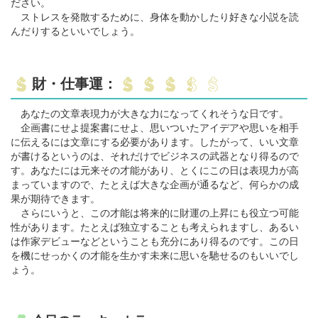
ださい。
ストレスを発散するために、身体を動かしたり好きな小説を読
んだりするといいでしょう。
財・仕事運：
あなたの文章表現力が大きな力になってくれそうな日です。
企画書にせよ提案書にせよ、思いついたアイデアや思いを相手
に伝えるには文章にする必要があります。したがって、いい文章
が書けるというのは、それだけでビジネスの武器となり得るので
す。あなたには元来その才能があり、とくにこの日は表現力が高
まっていますので、たとえば大きな企画が通るなど、何らかの成
果が期待できます。
さらにいうと、この才能は将来的に財運の上昇にも役立つ可能
性があります。たとえば独立することも考えられますし、あるい
は作家デビューなどということも充分にあり得るのです。この日
を機にせっかくの才能を生かす未来に思いを馳せるのもいいでし
ょう。