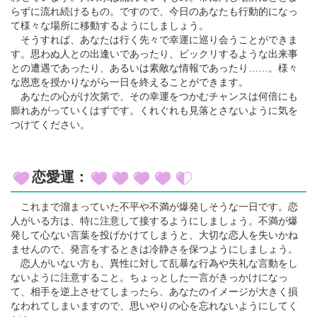
らずに流れ続けるもの。ですので、今日のあなたも行動的になっ
て様々な場所に移動するようにしましょう。
そうすれば、あなたは行く先々で幸運に巡り会うことができま
す。思わぬ人との出逢いであったり、ビックリするような出来事
との遭遇であったり、あるいは素敵な情報であったり……。様々
な恩恵を授かりながら一日を終えることができます。
あなたの心がけ次第で、その幸運をつかむチャンスは何倍にも
膨れあがっていくはずです。くれぐれも見落とさないように気を
つけてください。
恋愛運：
これまで溜まっていた不平や不満が爆発しそうな一日です。恋
人がいる方は、特に注意して接するようにしましょう。不満が爆
発して心ない言葉を投げかけてしまうと、大切な恋人を失いかね
ませんので、発言をするときは冷静さを保つようにしましょう。
恋人がいない方も、異性に対して乱暴な行為や失礼な言動をし
ないように注意すること。ちょっとした一言がきっかけになっ
て、相手を逆上させてしまったら、あなたのイメージが大きく損
なわれてしまいますので、思いやりの心を忘れないようにしてく