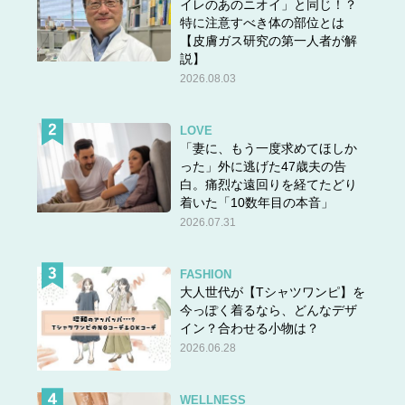
イレのあのニオイ」と同じ！？
特に注意すべき体の部位とは
【皮膚ガス研究の第一人者が解
説】
2026.08.03
LOVE
「妻に、もう一度求めてほしか
った」外に逃げた47歳夫の告
白。痛烈な遠回りを経てたどり
着いた「10数年目の本音」
2026.07.31
FASHION
大人世代が【Tシャツワンピ】を
今っぽく着るなら、どんなデザ
イン？合わせる小物は？
2026.06.28
WELLNESS