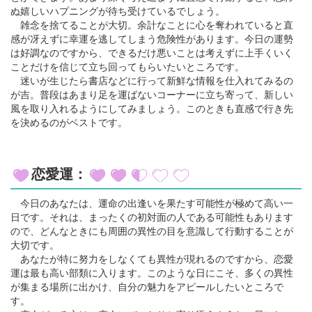
ぬ嬉しいハプニングが待ち受けているでしょう。
雑念を捨てることが大切。余計なことに心を奪われていると直
感が冴えずに幸運を逃してしまう危険性があります。今日の運勢
は好調なのですから、できるだけ悪いことは考えずに上手くいく
ことだけを信じて立ち回ってもらいたいところです。
迷いが生じたら書店などに行って新鮮な情報を仕入れてみるの
が吉。普段はあまり足を運ばないコーナーに立ち寄って、新しい
風を取り入れるようにしてみましょう。このときも直感で行き先
を決めるのがベストです。
恋愛運：
今日のあなたは、運命の出逢いを果たす可能性が極めて高い一
日です。それは、まったくの初対面の人である可能性もあります
ので、どんなときにも周囲の異性の目を意識して行動することが
大切です。
あなたが特に努力をしなくても異性が現れるのですから、恋愛
運は最も高い部類に入ります。このような日にこそ、多くの異性
が集まる場所に出かけ、自分の魅力をアピールしたいところで
す。