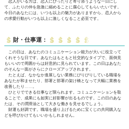
恋人がいる方は、恋人にぴったりと寄り添うような一日にし
て、ふたりの仲を急激に縮めることに腐心してもらいたいです。
今日のあなたには、いつも以上の魅力がありますから、恋人から
の求愛行動がいつも以上に激しくなること必至です。
財・仕事運：
この日は、あなたのコミュニケーション能力が大いに役立って
くれそうな日です。あなたはもともと社交的なタイプで、面倒見
もいいので周囲からは好意的に見られています。この日はあなた
のそんな一面がさらにクローズアップされます。
たとえば、なかなか進展しない業務にぴりぴりしている職場を
あなたが和ませたり、部署と部署の架け橋となって大幅に業務を
改善したり……。
ひとりでできる仕事など限られます。コミュニケーションを取
ることで、成果にも如実に好影響が出るものです。この日のあな
たは、その潤滑油として大きな働きを見せるでしょう。
財運も好調です。職場を盛り上げるために宝くじの共同購入な
どを呼びかけてもいいかもしれません。