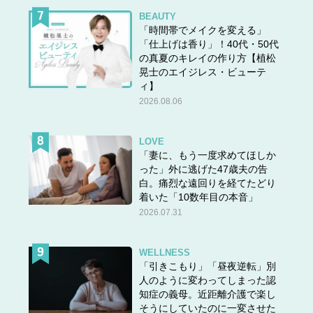
BEAUTY
「時間帯でメイクを変える」
「仕上げは香り」！40代・50代
の真夏のキレイの作り方【植松
晃士のエイジレス・ビューテ
ィ】
2026.08.06
LOVE
「妻に、もう一度求めてほしか
った」外に逃げた47歳夫の告
白。痛烈な遠回りを経てたどり
着いた「10数年目の本音」
2026.07.31
WELLNESS
「引きこもり」「昼夜逆転」別
人のように変わってしまった認
知症の義母。近距離介護で楽し
そうにしていたのに一変させた