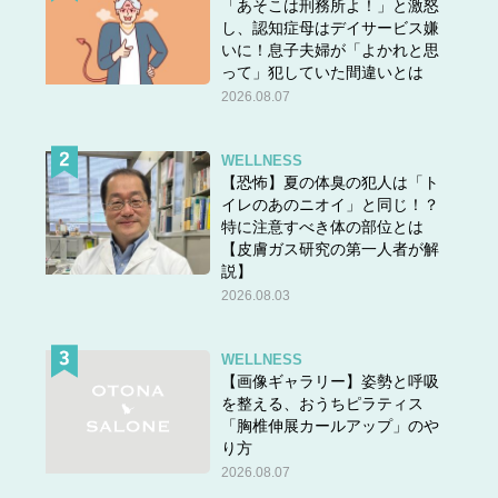
「あそこは刑務所よ！」と激怒
し、認知症母はデイサービス嫌
いに！息子夫婦が「よかれと思
って」犯していた間違いとは
2026.08.07
WELLNESS
【恐怖】夏の体臭の犯人は「ト
イレのあのニオイ」と同じ！？
特に注意すべき体の部位とは
【皮膚ガス研究の第一人者が解
説】
2026.08.03
WELLNESS
【画像ギャラリー】姿勢と呼吸
を整える、おうちピラティス
「胸椎伸展カールアップ」のや
り方
2026.08.07