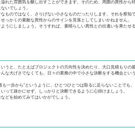
溢れた雰囲気を醸し出すことができます。そのため、周囲の異性から
たないでしょう。
なものではなく、さりげない小さなものだったりします。それを察知
、せっかくの素敵な異性からのサインを見落としてしまいかねません。
ようにしましょう。そうすれば、素晴らしい異性との出逢いを果たせ
いうと、たとえばプロジェクトの方向性を決めたり、大口見積もりの
そんな大げさでなくても、日々の業務の中で小さな決断をする機会とい
道も一歩から”というように、ひとつひとつは取るに足らないことでも、
といって疎かにせず、しっかりと決断できるように心掛けましょう。
などを始めてみてはいかがでしょう。