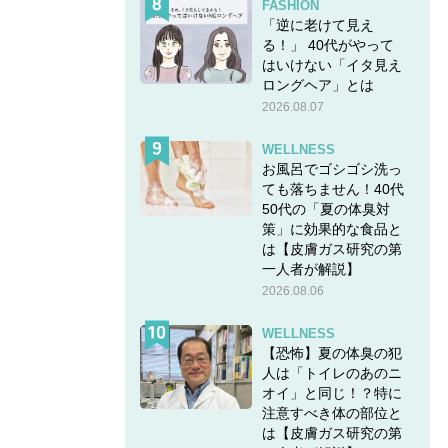
FASHION
「逆に老けて見え
る！」 40代がやって
はいけない「イタ見え
ロングヘア」とは
2026.08.07
WELLNESS
お風呂でゴシゴシ洗っ
ても落ちません！40代
50代の「夏の体臭対
策」に効果的な食品と
は【皮膚ガス研究の第
一人者が解説】
2026.08.06
WELLNESS
【恐怖】夏の体臭の犯
人は「トイレのあのニ
オイ」と同じ！？特に
注意すべき体の部位と
は【皮膚ガス研究の第