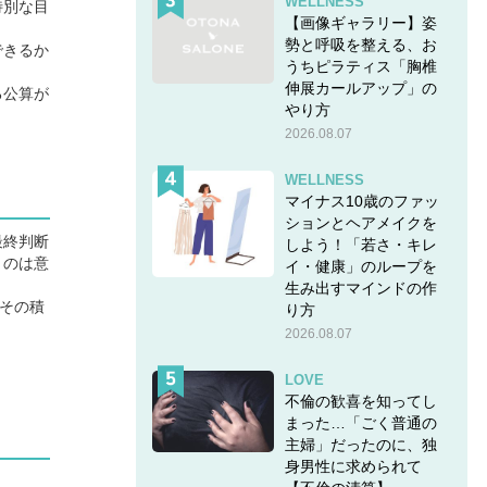
WELLNESS
特別な目
【画像ギャラリー】姿
勢と呼吸を整える、お
できるか
うちピラティス「胸椎
伸展カールアップ」の
る公算が
やり方
2026.08.07
WELLNESS
マイナス10歳のファッ
ションとヘアメイクを
最終判断
しよう！「若さ・キレ
うのは意
イ・健康」のループを
生み出すマインドの作
その積
り方
2026.08.07
LOVE
不倫の歓喜を知ってし
まった…「ごく普通の
主婦」だったのに、独
身男性に求められて