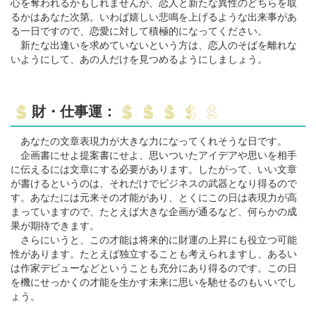
心を奪われるかもしれませんが、恋人と新たな異性のどちらを取
るかはあなた次第。いわば嬉しい悲鳴を上げるような出来事があ
る一日ですので、恋愛に対して積極的になってください。
新たな出逢いを求めていないという方は、恋人のそばを離れな
いようにして、あの人だけを見つめるようにしましょう。
財・仕事運：
あなたの文章表現力が大きな力になってくれそうな日です。
企画書にせよ提案書にせよ、思いついたアイデアや思いを相手
に伝えるには文章にする必要があります。したがって、いい文章
が書けるというのは、それだけでビジネスの武器となり得るので
す。あなたには元来その才能があり、とくにこの日は表現力が高
まっていますので、たとえば大きな企画が通るなど、何らかの成
果が期待できます。
さらにいうと、この才能は将来的に財運の上昇にも役立つ可能
性があります。たとえば独立することも考えられますし、あるい
は作家デビューなどということも充分にあり得るのです。この日
を機にせっかくの才能を生かす未来に思いを馳せるのもいいでし
ょう。