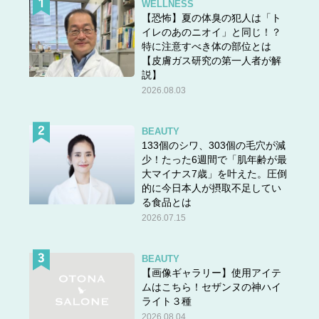
WELLNESS
【恐怖】夏の体臭の犯人は「ト
イレのあのニオイ」と同じ！？
特に注意すべき体の部位とは
【皮膚ガス研究の第一人者が解
説】
2026.08.03
BEAUTY
133個のシワ、303個の毛穴が減
少！たった6週間で「肌年齢が最
大マイナス7歳」を叶えた。圧倒
的に今日本人が摂取不足してい
る食品とは
2026.07.15
BEAUTY
【画像ギャラリー】使用アイテ
ムはこちら！セザンヌの神ハイ
ライト３種
2026.08.04