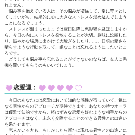
れません。
悩み事を抱えている人は、その悩みが増幅して、常に苛々とし
てしまいがち。結果的に心に大きなストレスを溜め込んでしまう
ことになるでしょう。
ストレスが溜まったままでは翌日以降に悪影響を及ぼしますか
ら、今日の内にストレスを発散することが大切。趣味に没頭した
り、賑やかな場所に出かけて大騒ぎをしたり……。日頃の憂さを
晴らすような行動を取って、嫌なことは忘れるようにしたいとこ
ろです。
どうしても悩み事を忘れることができないのならば、友人に愚
痴を聞いてもらうのもいいでしょう。
恋愛運：
今日のあなたには恋愛において知的な感性が宿っていて、気に
なる異性からのアプローチが期待できます。あなたの持つオーラ
は優雅で知的ですから、軽はずみな恋愛を好むような相手からの
アプローチはなく、末永く交際することのできる異性との出逢い
を果たせます。
恋人がいる方も、もしかしたら新たに現れる異性との出逢いに