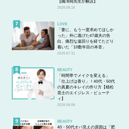
【國澤純先生が解説】
2026.06.16
LOVE
「妻に、もう一度求めてほしか
った」外に逃げた47歳夫の告
白。痛烈な遠回りを経てたどり
着いた「10数年目の本音」
2026.07.31
BEAUTY
「時間帯でメイクを変える」
「仕上げは香り」！40代・50代
の真夏のキレイの作り方【植松
晃士のエイジレス・ビューテ
ィ】
2026.08.06
BEAUTY
40・50代オバ見えの原因は「肥